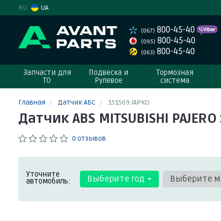
RU
UA
800-45-40
(067)
800-45-40
(095)
800-45-40
(063)
Запчасти для
Подвеска и
Тормозная
ТО
Рулевое
система
Главная
Датчик АБС
151569 JAPKO
Датчик ABS MITSUBISHI PAJERO 
0 отзывов
Уточните
Выберите год
Выберите м
автомобиль: