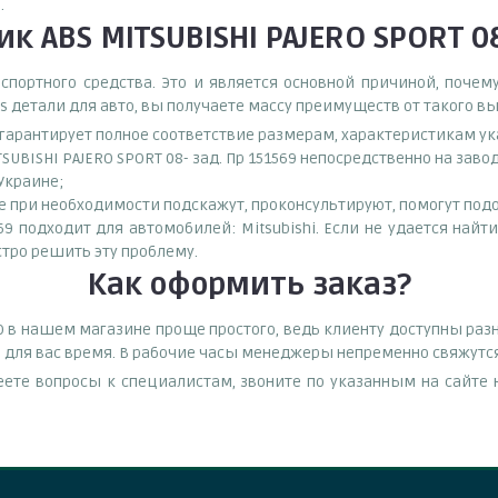
.
к ABS MITSUBISHI PAJERO SPORT 08
спортного средства. Это и является основной причиной, поч
s детали для авто, вы получаете массу преимуществ от такого в
о гарантирует полное соответствие размерам, характеристикам ук
SUBISHI PAJERO SPORT 08- зад. Пр 151569 непосредственно на зав
 Украине;
при необходимости подскажут, проконсультируют, помогут подоб
569 подходит для автомобилей: Mitsubishi. Если не удается найт
тро решить эту проблему.
Как оформить заказ?
APKO в нашем магазине проще простого, ведь клиенту доступны ра
е для вас время. В рабочие часы менеджеры непременно свяжутся
еете вопросы к специалистам, звоните по указанным на сайт