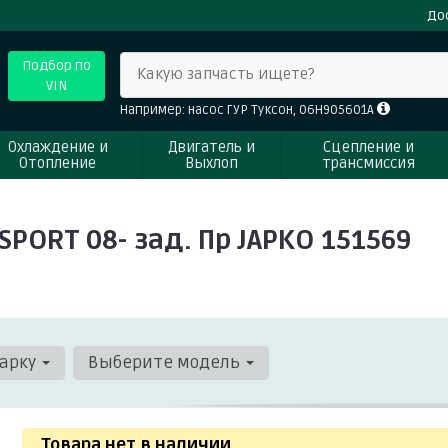
До
Подбор по
Какую запчасть ищете?
VIN
Например: насос ГУР Туксон, 06H905601A
Охлаждение и
Двигатель и
Сцепление и
Отопление
Выхлоп
трансмиссия
SPORT 08- зад. Пр JAPKO 151569
арку
Выберите модель
Товара нет в наличии
.