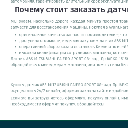
автомобиля, гарантировать длительный срок эксплуатации
Почему
стоит
заказать
датчи
Мы знаем, насколько дорога каждая минута простоя тран
запчасти для восстановления машины. Покупая в Avant.Part
оригинальное качество запчасти, производитель –, чт
доступная стоимость, ведь мы закупаем датчик ABS MIT
оперативный сбор заказа и доставка в Киеве и по всей
высокая квалификация сотрудников магазина, которые 
Датчик ABS MITSUBISHI PAJERO SPORT 08- зад. Пр JAPKO 151
обращайтесь к менеджерам магазина, они помогут вам быс
Купить датчик ABS MITSUBISHI PAJERO SPORT 08- зад. Пр J
осуществить 24/7 онлайн, оформив заказ на сайте в удобно
Если же вы затрудняетесь оформлять покупку онлайн, им
необходимости оформят покупку. Обращайтесь!