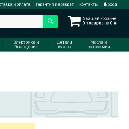
ставка и оплата
Гарантия и возврат
Контакты
Вход
В вашей корзине
0 товаров
на
0 ₴
Электрика и
Детали
Масла и
Освещение
кузова
автохимия