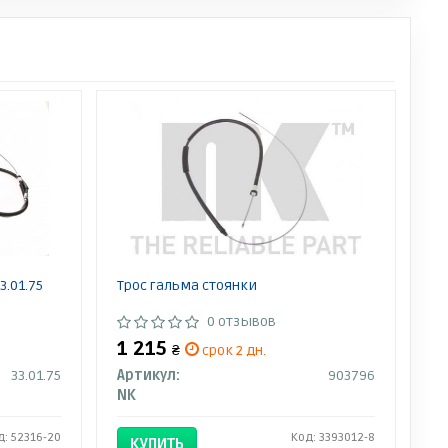
3.01.75
Трос гальма стоянки
0 отзывов
1 215
₴
срок 2 дн.
33.01.75
Артикул:
903796
NK
д: 52316-20
Код: 3393012-8
КУПИТЬ