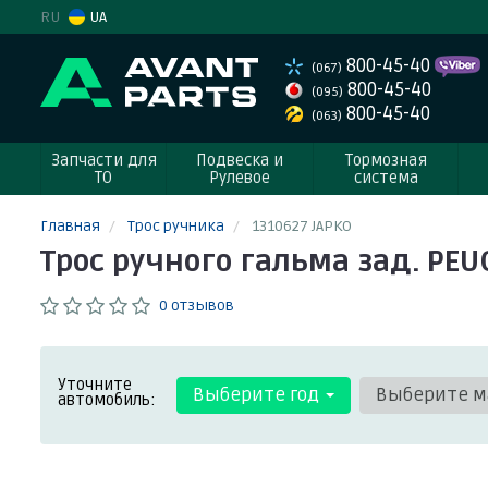
RU
UA
800-45-40
(067)
800-45-40
(095)
800-45-40
(063)
Запчасти для
Подвеска и
Тормозная
ТО
Рулевое
система
Главная
Трос ручника
1310627 JAPKO
Трос ручного гальма зад. PEUG
0 отзывов
Уточните
Выберите год
Выберите м
автомобиль: