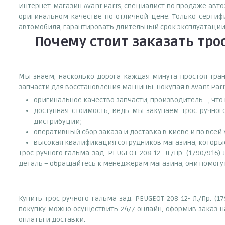
Интернет-магазин Avant.Parts, специалист по продаже автоз
оригинальном качестве по отличной цене. Только серти
автомобиля, гарантировать длительный срок эксплуатации
Почему
стоит
заказать
трос
Мы знаем, насколько дорога каждая минута простоя тран
запчасти для восстановления машины. Покупая в Avant.Part
оригинальное качество запчасти, производитель –, чт
доступная стоимость, ведь мы закупаем трос ручного 
дистрибуции;
оперативный сбор заказа и доставка в Киеве и по всей
высокая квалификация сотрудников магазина, которые 
Трос ручного гальма зад. PEUGEOT 208 12- Л./Пр. (1790/91
деталь – обращайтесь к менеджерам магазина, они помогу
Купить трос ручного гальма зад. PEUGEOT 208 12- Л./Пр. 
покупку можно осуществить 24/7 онлайн, оформив заказ н
оплаты и доставки.