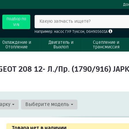
До
Подбор по
Какую запчасть ищете?
VIN
Например: насос ГУР Туксон, 06H905601A
Охлаждение и
Двигатель и
Сцепление и
Отопление
Выхлоп
трансмиссия
EOT 208 12- Л./Пр. (1790/916) JAP
арку
Выберите модель
Товара нет в наличии
.