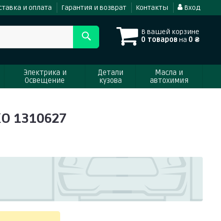
ставка и оплата
Гарантия и возврат
Контакты
Вход
В вашей корзине
0 товаров
на
0 ₴
Электрика и
Детали
Масла и
Освещение
кузова
автохимия
KO 1310627