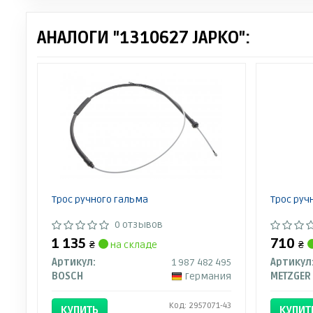
АНАЛОГИ "1310627 JAPKO":
Трос ручного гальма
Трос руч
0 отзывов
1 135
710
₴
на складе
₴
Артикул:
1 987 482 495
Артикул
BOSCH
Германия
METZGER
Код: 2957071-43
КУПИТЬ
КУПИТ