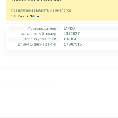
Предлагаем выбрать из аналогов
1310627 JAPKO →
Производитель
JAPKO
Каталожный номер
1310627
Сторона установки
сзади
Длина 1/длина 2 [мм]
1790/916