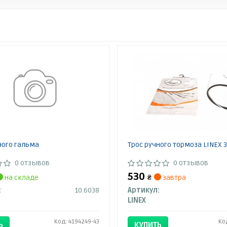
ного гальма
Трос ручного тормоза LINEX 3
0 отзывов
0 отзывов
530
на складе
₴
завтра
:
10.6038
Артикул:
LINEX
Код: 4194249-43
Ко
Ь
КУПИТЬ