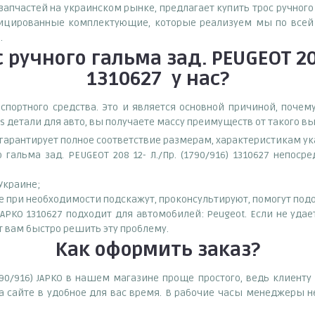
апчастей на украинском рынке, предлагает купить трос ручного гал
фицированные комплектующие, которые реализуем мы по всей 
.
 ручного гальма зад. PEUGEOT 208
1310627
у нас?
спортного средства. Это и является основной причиной, поч
s детали для авто, вы получаете массу преимуществ от такого в
о гарантирует полное соответствие размерам, характеристикам ук
гальма зад. PEUGEOT 208 12- Л./Пр. (1790/916) 1310627 непос
 Украине;
при необходимости подскажут, проконсультируют, помогут подоб
6) JAPKO 1310627 подходит для автомобилей: Peugeot. Если не уда
т вам быстро решить эту проблему.
Как оформить заказ?
(1790/916) JAPKO в нашем магазине проще простого, ведь клиен
а сайте в удобное для вас время. В рабочие часы менеджеры н