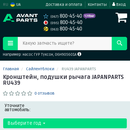
RU
UA
Доставка и оплата
Контакты
Вход
800-45-40
(067)
800-45-40
(095)
800-45-40
(063)
Какую запчасть ищете?
Например: насос ГУР Туксон, 06H905601A
Главная
Сайлентблоки
RU439 JAPANPARTS
Кронштейн, подушки рычага JAPANPARTS
RU439
0 отзывов
Уточните
автомобиль:
Выберите год