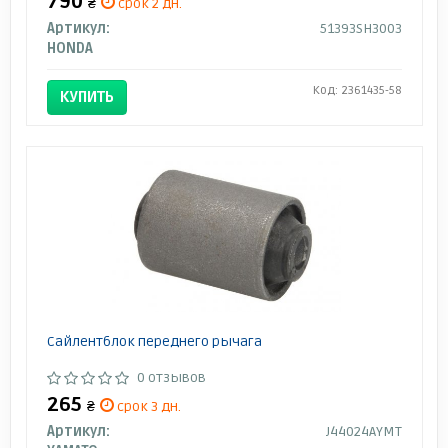
790
₴
срок 2 дн.
Артикул:
51393SH3003
HONDA
Код: 2361435-58
КУПИТЬ
Сайлентблок переднего рычага
0 отзывов
265
₴
срок 3 дн.
Артикул:
J44024AYMT