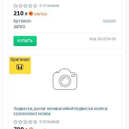
0 отзывов
210
₴
завтра
Артикул:
GOJ439
JAPKO
Код: 3672726-19
КУПИТЬ
Оригинал
Подвеска, рычаг независимой подвески колеса
51393SH3003 HONDA
0 отзывов