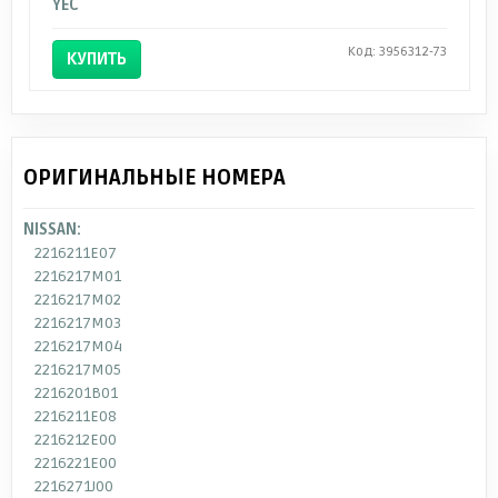
YEC
Код: 3956312-73
КУПИТЬ
ОРИГИНАЛЬНЫЕ НОМЕРА
NISSAN:
2216211E07
2216217M01
2216217M02
2216217M03
2216217M04
2216217M05
2216201B01
2216211E08
2216212E00
2216221E00
2216271J00