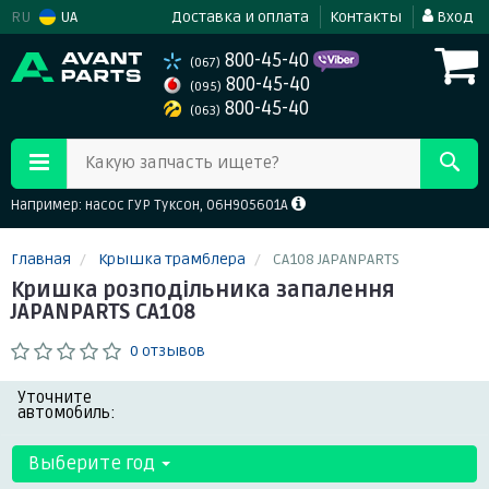
RU
UA
Доставка и оплата
Контакты
Вход
800-45-40
(067)
800-45-40
(095)
800-45-40
(063)
Какую запчасть ищете?
Например: насос ГУР Туксон, 06H905601A
Главная
Крышка трамблера
CA108 JAPANPARTS
Кришка розподільника запалення
JAPANPARTS CA108
0 отзывов
Уточните
автомобиль:
Выберите год