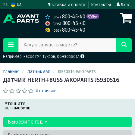
RU
UA
Доставка и оплата
Контакты
Вход
800-45-40
(067)
800-45-40
(095)
800-45-40
(063)
Какую запчасть ищете?
Например: насос ГУР Туксон, 06H905601A
Главная
Датчик АБС
J5930516 JAKOPARTS
Датчик HERTH+BUSS JAKOPARTS J5930516
0 отзывов
Уточните
автомобиль:
Выберите год