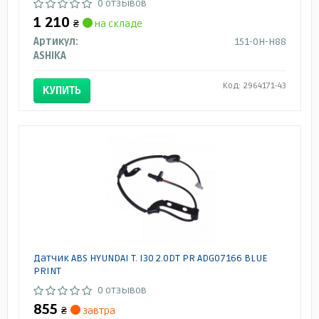
0 отзывов
1 210
₴
на складе
Артикул:
151-0H-H88
ASHIKA
Код: 2964171-43
КУПИТЬ
Датчик ABS HYUNDAI T. I30 2.0DT PR ADG07166 BLUE
PRINT
0 отзывов
855
₴
завтра