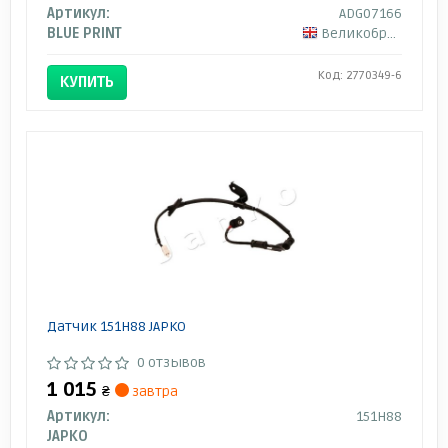
Артикул:
ADG07166
BLUE PRINT
Великобритания
Код: 2770349-6
КУПИТЬ
Датчик 151H88 JAPKO
0 отзывов
1 015
₴
завтра
Артикул:
151H88
JAPKO