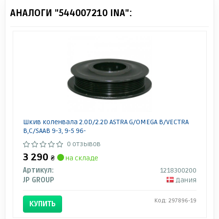
АНАЛОГИ "544007210 INA":
Шкив коленвала 2.0D/2.2D ASTRA G/OMEGA B/VECTRA
B,C/SAAB 9-3, 9-5 96-
0 отзывов
3 290
₴
на складе
Артикул:
1218300200
JP GROUP
Дания
Код: 297896-19
КУПИТЬ