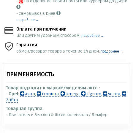
-
на отделение Новой Почты или курьером до двери
- самовывоз в Киев
подробнее →
Оплата при получении
или другим удобным способом,
подробнее →
Гарантия
обмен/возврат товара в течение 14 дней,
подробнее →
ПРИМЕНЯЕМОСТЬ
Товар подходит к маркам/моделям авто :
-
Opel:
Astra
,
Frontera
,
Omega
,
Signum
,
Vectra
,
Zafira
Товарная группа:
- Двигатель и Выхлоп
Шкив коленвала / Демфер