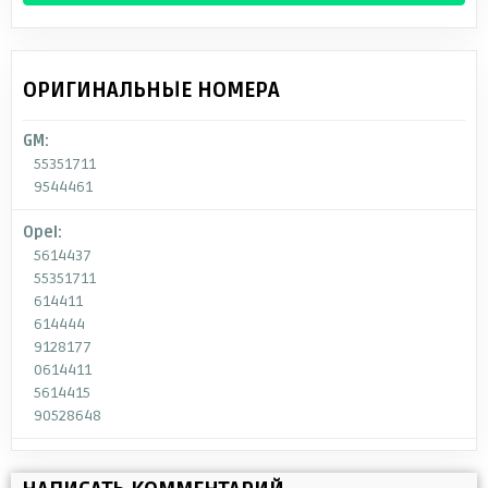
ОРИГИНАЛЬНЫЕ НОМЕРА
GM:
55351711
9544461
Opel:
5614437
55351711
614411
614444
9128177
0614411
5614415
90528648