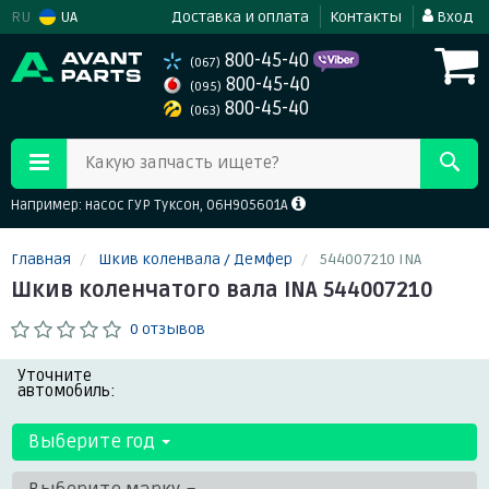
RU
UA
Доставка и оплата
Контакты
Вход
800-45-40
(067)
800-45-40
(095)
800-45-40
(063)
Какую запчасть ищете?
Например: насос ГУР Туксон, 06H905601A
Главная
Шкив коленвала / Демфер
544007210 INA
Шкив коленчатого вала INA 544007210
0 отзывов
Уточните
автомобиль:
Выберите год