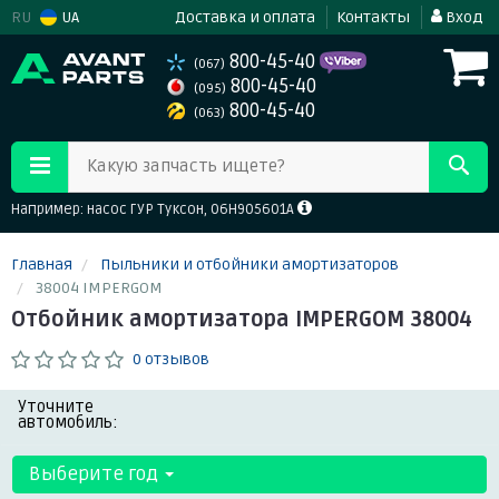
RU
UA
Доставка и оплата
Контакты
Вход
800-45-40
(067)
800-45-40
(095)
800-45-40
(063)
Какую запчасть ищете?
Например: насос ГУР Туксон, 06H905601A
Главная
Пыльники и отбойники амортизаторов
38004 IMPERGOM
Отбойник амортизатора IMPERGOM 38004
0 отзывов
Уточните
автомобиль:
Выберите год