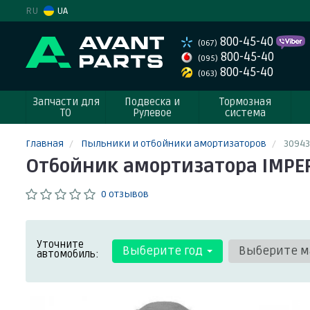
RU
UA
800-45-40
(067)
800-45-40
(095)
800-45-40
(063)
Запчасти для
Подвеска и
Тормозная
ТО
Рулевое
система
Главная
Пыльники и отбойники амортизаторов
3094
Отбойник амортизатора IMPE
0 отзывов
Уточните
Выберите год
Выберите м
автомобиль: