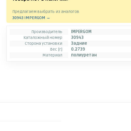
Предлагаем выбрать из аналогов
30943 IMPERGOM →
Производитель
IMPERGOM
Каталожный номер
30943
Сторона установки
Задние
Вес [г]
0.2739
Материал
полиуретан