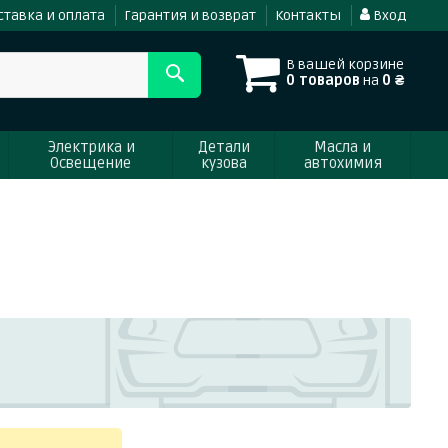
ставка и оплата
Гарантия и возврат
Контакты
Вход
В вашей корзине
0 товаров
на
0 ₴
Электрика и
Детали
Масла и
Освещение
кузова
автохимия