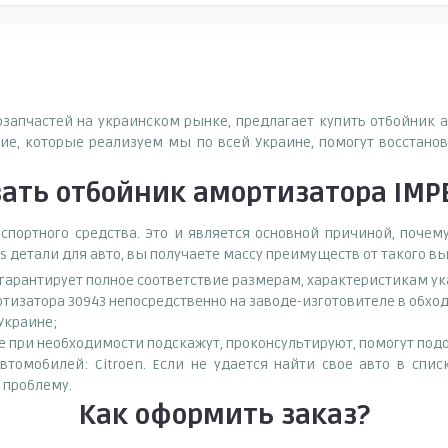
тозапчастей на украинском рынке, предлагает купить отбойник
е, которые реализуем мы по всей Украине, помогут восстанов
зать
отбойник амортизатора IM
спортного средства. Это и является основной причиной, поч
s детали для авто, вы получаете массу преимуществ от такого в
о гарантирует полное соответствие размерам, характеристикам ук
ртизатора 30943 непосредственно на заводе-изготовителе в обх
 Украине;
при необходимости подскажут, проконсультируют, помогут подоб
томобилей: Citroen. Если не удается найти свое авто в спис
 проблему.
Как оформить заказ?