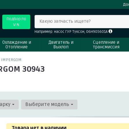
До
Подбор по
Какую запчасть ищете?
VIN
Например: насос ГУР Туксон, 06H905601A
Охлаждение и
Двигатель и
Сцепление и
Отопление
Выхлоп
трансмиссия
3 IMPERGOM
RGOM 30943
арку
Выберите модель
Товара нет в наличии
.