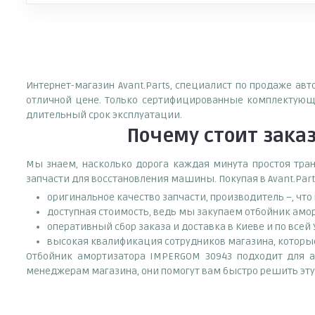
Интернет-магазин Avant.Parts, специалист по продаже ав
отличной цене. Только сертифицированные комплектующи
длительный срок эксплуатации.
Почему
стоит
зака
Мы знаем, насколько дорога каждая минута простоя тран
запчасти для восстановления машины. Покупая в Avant.Part
оригинальное качество запчасти, производитель –, чт
доступная стоимость, ведь мы закупаем отбойник амо
оперативный сбор заказа и доставка в Киеве и по всей
высокая квалификация сотрудников магазина, которые 
Отбойник амортизатора IMPERGOM 30943 подходит для ав
менеджерам магазина, они помогут вам быстро решить эту