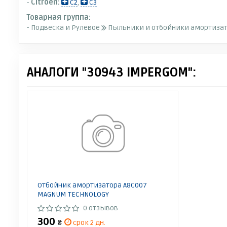
-
Citroen:
C2
,
C3
Товарная группа:
- Подвеска и Рулевое
Пыльники и отбойники амортиза
АНАЛОГИ "30943 IMPERGOM":
Отбойник амортизатора A8C007
MAGNUM TECHNOLOGY
0 отзывов
300
₴
срок 2 дн.