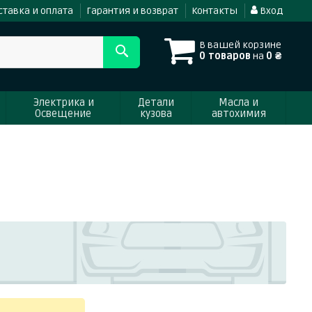
ставка и оплата
Гарантия и возврат
Контакты
Вход
В вашей корзине
0 товаров
на
0 ₴
Электрика и
Детали
Масла и
Освещение
кузова
автохимия