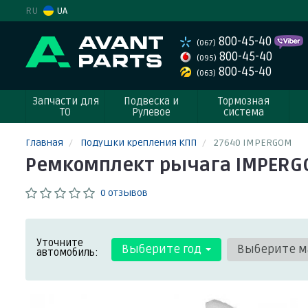
RU
UA
800-45-40
(067)
800-45-40
(095)
800-45-40
(063)
Запчасти для
Подвеска и
Тормозная
ТО
Рулевое
система
Главная
Подушки крепления КПП
27640 IMPERGOM
Ремкомплект рычага IMPERG
0 отзывов
Уточните
Выберите год
Выберите м
автомобиль: