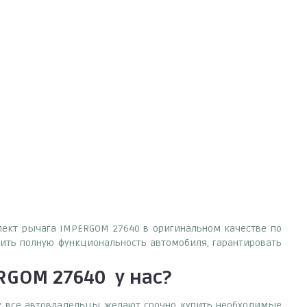
плект рычага IMPERGOM 27640 в оригинальном качестве по
ить полную функциональность автомобиля, гарантировать
RGOM 27640
у нас?
ему все автовладельцы желают срочно купить необходимые