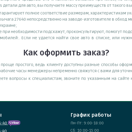
s детали для авто, вы получаете массу преимуществ от такого в
о гарантирует полное соответствие размерам, характеристикам ук
рычага 27640 непосредственно на заводе-изготовителе в обход 
 Украине;
при необходимости подскажут, проконсультируют, помогут подоб
обилей:. Если не удается найти свое авто в списке, или нуж
Как оформить заказ?
роще простого, ведь клиенту доступны разные способы оформл
В рабочие часы менеджеры непременно свяжутся с вами для уточн
еете вопросы к специалистам, звоните по указанным на сайт
ы
График работы
5-40
Пн-Пт: 9:00-18:00
Сб: 10:00-15:00
5-40