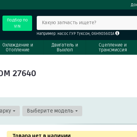
До
Подбор по
Какую запчасть ищете?
VIN
Например: насос ГУР Туксон, 06H905601A
Охлаждение и
Двигатель и
Сцепление и
Отопление
Выхлоп
трансмиссия
OM 27640
арку
Выберите модель
Товара нет в наличии
.