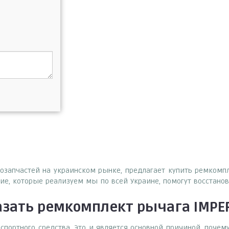
втозапчастей на украинском рынке, предлагает купить ремком
е, которые реализуем мы по всей Украине, помогут восстанов
азать
ремкомплект рычага IMPE
спортного средства. Это и является основной причиной, поч