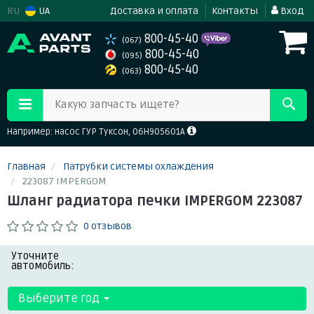
RU
UA
Доставка и оплата
Контакты
Вход
800-45-40
(067)
800-45-40
(095)
800-45-40
(063)
Какую запчасть ищете?
Например: насос ГУР Туксон, 06H905601A
Главная
Патрубки системы охлаждения
223087 IMPERGOM
Шланг радиатора печки IMPERGOM 223087
0 отзывов
Уточните
автомобиль:
Выберите год