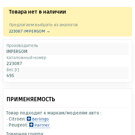
Товара нет в наличии
.
Предлагаем выбрать из аналогов
223087 IMPERGOM →
Производитель
IMPERGOM
Каталожный номер
223087
Вес [г]
495
ПРИМЕНЯЕМОСТЬ
Товар подходит к маркам/моделям авто :
-
Citroen:
Berlingo
-
Peugeot:
Partner
Товарная группа: