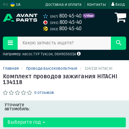
RU
UA
Доставка и оплата
Контакты
Вход
800-45-40
(067)
800-45-40
(095)
800-45-40
(063)
Какую запчасть ищете?
Например: насос ГУР Туксон, 06H905601A
Главная
Провода высоковольтные
134118 HITACHI
Комплект проводов зажигания HITACHI
134118
0 отзывов
Уточните
автомобиль:
Выберите год