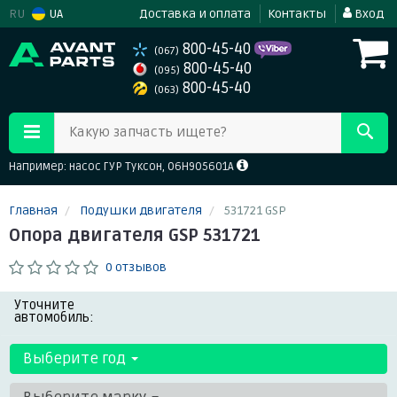
RU
UA
Доставка и оплата
Контакты
Вход
800-45-40
(067)
800-45-40
(095)
800-45-40
(063)
Какую запчасть ищете?
Например: насос ГУР Туксон, 06H905601A
Главная
Подушки двигателя
531721 GSP
Опора двигателя GSP 531721
0 отзывов
Уточните
автомобиль:
Выберите год