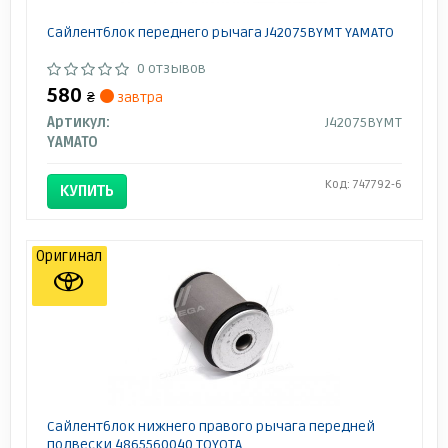
Сайлентблок переднего рычага J42075BYMT YAMATO
0 отзывов
580
₴
завтра
Артикул:
J42075BYMT
YAMATO
Код: 747792-6
КУПИТЬ
Оригинал
Сайлентблок нижнего правого рычага передней
подвески 4865560040 TOYOTA