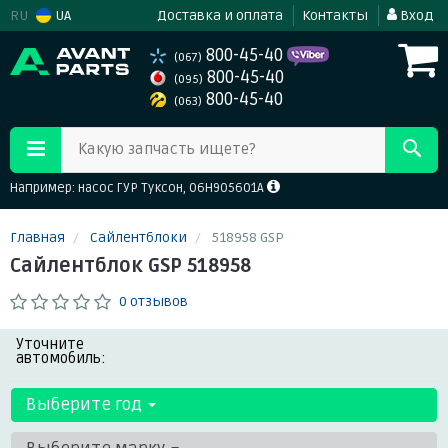
RU
UA
Доставка и оплата
Контакты
Вход
800-45-40
(067)
800-45-40
(095)
800-45-40
(063)
Какую запчасть ищете?
Например: насос ГУР Туксон, 06H905601A
Главная
Сайлентблоки
518958 GSP
Сайлентблок GSP 518958
0 отзывов
Уточните
автомобиль:
Выберите год