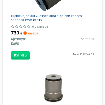
Підвіска, важіль незалежної підвіски колеса
SCR9068 KAVO PARTS
0 отзывов
730
₴
завтра
Артикул:
SCR9068
KAVO
Код: 3468718-46
КУПИТЬ