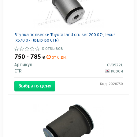
Втулка подвески Toyota land cruiser 200 07-, lexus
lx570 07- (выр-во CTR)
0 отзывов
750 - 785
₴
от 0 дн.
Артикул:
GV0572L
CTR
Корея
Код: 2020750
Выбрать цену