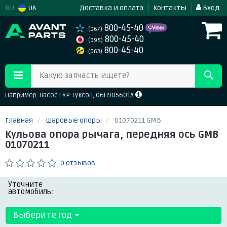
RU
UA
Доставка и оплата
Контакты
Вход
800-45-40
(067)
800-45-40
(095)
800-45-40
(063)
Какую запчасть ищете?
Например: насос ГУР Туксон, 06H905601A
Главная
Шаровые опоры
01070211 GMB
Кульова опора рычага, передняя ось GMB
01070211
0 отзывов
Уточните
автомобиль:
Выберите год