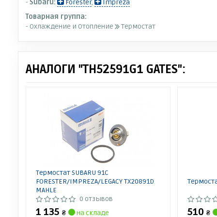
-
Subaru:
Forester
,
Impreza
Товарная группа:
- Охлаждение и Отопление
Термостат
АНАЛОГИ "TH52591G1 GATES":
Термостат SUBARU 91C
FORESTER/IMPREZA/LEGACY TX20891D
Термост
MAHLE
0 отзывов
1 135
510
₴
на складе
₴