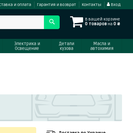
ставка и оплата
Гарантия и возврат
Контакты
Вход
В вашей корзине
0 товаров
на
0 ₴
Электрика и
Детали
Масла и
Освещение
кузова
автохимия