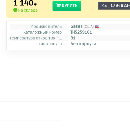
1 140
₴
КУПИТЬ
Код:
1794823
на складе
Производитель
Gates
(США)
Каталожный номер
TH52591G1
Температура открытия [°C]
91
Тип корпуса
без корпуса