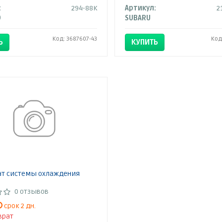
:
294-88K
Артикул:
2
D
SUBARU
Код: 3687607-43
Код
Ь
КУПИТЬ
ат системы охлаждения
0 отзывов
срок 2 дн.
врат