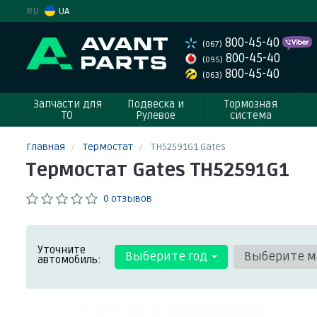
RU
UA
800-45-40
(067)
800-45-40
(095)
800-45-40
(063)
Запчасти для
Подвеска и
Тормозная
ТО
Рулевое
система
Главная
Термостат
TH52591G1 Gates
Термостат Gates TH52591G1
0 отзывов
Уточните
Выберите год
Выберите м
автомобиль: