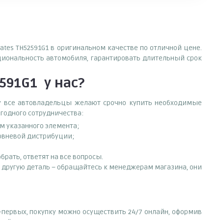
ates TH52591G1 в оригинальном качестве по отличной цене.
циональность автомобиля, гарантировать длительный срок
2591G1
у нас?
ему все автовладельцы желают срочно купить необходимые
ыгодного сотрудничества:
ам указанного элемента;
ровневой дистрибуции;
рать, ответят на все вопросы.
ть другую деталь – обращайтесь к менеджерам магазина, они
-первых, покупку можно осуществить 24/7 онлайн, оформив