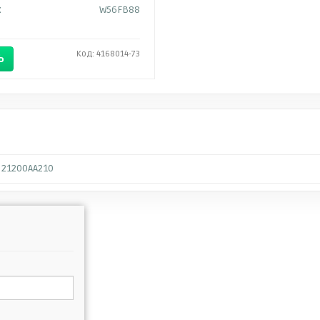
:
W56FB88
Код: 4168014-73
Ь
21200AA210