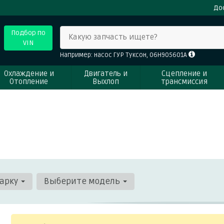
До
Подбор по
Какую запчасть ищете?
VIN
Например: насос ГУР Туксон, 06H905601A
Охлаждение и
Двигатель и
Сцепление и
Отопление
Выхлоп
трансмиссия
арку
Выберите модель