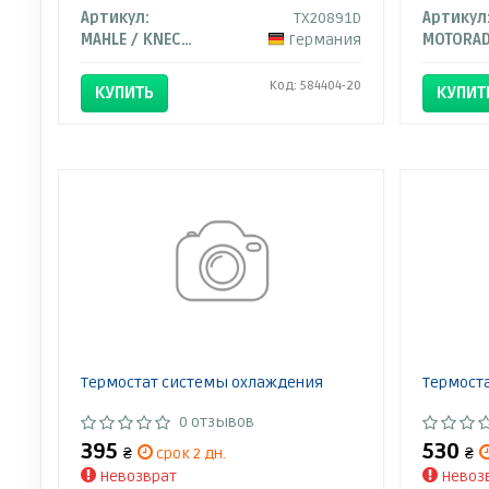
Артикул:
TX20891D
Артикул
MAHLE / KNECHT
Германия
MOTORA
Код: 584404-20
КУПИТЬ
КУПИТ
Термостат системы охлаждения
Термост
0 отзывов
395
530
₴
срок 2 дн.
₴
Невозврат
Невоз