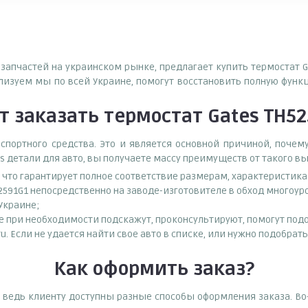
озапчастей на украинском рынке, предлагает купить термостат G
зуем мы по всей Украине, помогут восстановить полную функ
т
заказать
термостат Gates TH5
спортного средства. Это и является основной причиной, поч
s детали для авто, вы получаете массу преимуществ от такого в
, что гарантирует полное соответствие размерам, характеристик
2591G1 непосредственно на заводе-изготовителе в обход многоу
 Украине;
при необходимости подскажут, проконсультируют, помогут подоб
ru. Если не удается найти свое авто в списке, или нужно подобра
Как оформить заказ?
, ведь клиенту доступны разные способы оформления заказа. Во