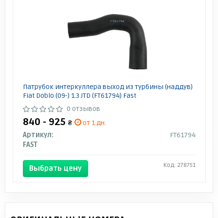
Патрубок интеркуллера выход из турбины (наддув)
Fiat Doblo (09-) 1.3 JTD (FT61794) Fast
0 отзывов
840 - 925
₴
от 1 дн.
Артикул:
FT61794
FAST
Код: 278751
Выбрать цену