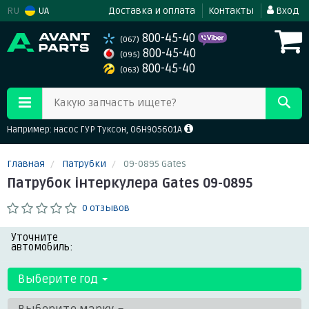
RU
UA
Доставка и оплата
Контакты
Вход
800-45-40
(067)
800-45-40
(095)
800-45-40
(063)
Какую запчасть ищете?
Например: насос ГУР Туксон, 06H905601A
Главная
Патрубки
09-0895 Gates
Патрубок інтеркулера Gates 09-0895
0 отзывов
Уточните
автомобиль:
Выберите год