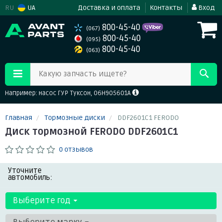
RU
UA
Доставка и оплата
Контакты
Вход
800-45-40
(067)
800-45-40
(095)
800-45-40
(063)
Какую запчасть ищете?
Например: насос ГУР Туксон, 06H905601A
Главная
Тормозные диски
DDF2601C1 FERODO
Диск тормозной FERODO DDF2601C1
0 отзывов
Уточните
автомобиль:
Выберите год