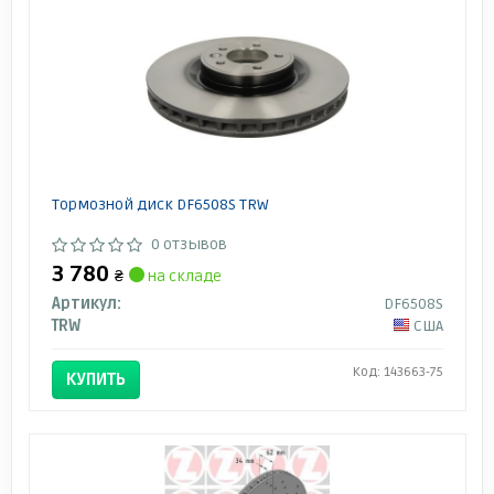
Тормозной диск DF6508S TRW
0 отзывов
3 780
₴
на складе
Артикул:
DF6508S
TRW
США
Код: 143663-75
КУПИТЬ