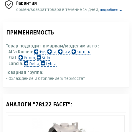
Гарантия
обмен/возврат товара в течение 14 дней,
подробнее →
ПРИМЕНЯЕМОСТЬ
Товар подходит к маркам/моделям авто :
-
Alfa Romeo:
156
,
GT
,
GTV
,
SPIDER
-
Fiat:
Punto
,
Stilo
-
Lancia:
Delta
,
Lybra
Товарная группа:
- Охлаждение и Отопление
Термостат
АНАЛОГИ "78122 FACET":