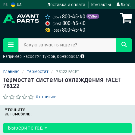
RU
UA
Доставка и оплата
Контакты
Вход
800-45-40
(067)
800-45-40
(095)
800-45-40
(063)
Какую запчасть ищете?
Например: насос ГУР Туксон, 06H905601A
Главная
Термостат
78122 FACET
Термостат системы охлаждения FACET
78122
0 отзывов
Уточните
автомобиль:
Выберите год