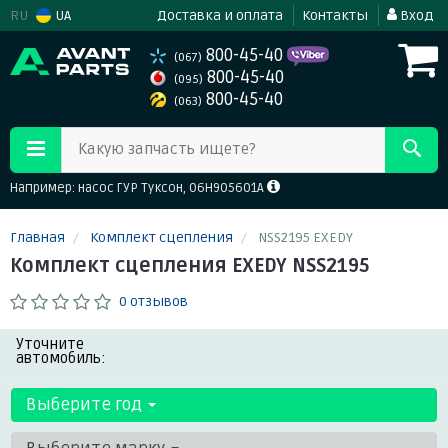
RU
UA
Доставка и оплата
Контакты
Вход
800-45-40
(067)
800-45-40
(095)
800-45-40
(063)
Какую запчасть ищете?
Например: насос ГУР Туксон, 06H905601A
Главная
Комплект сцепления
NSS2195 EXEDY
Комплект сцепления EXEDY NSS2195
0 отзывов
Уточните
автомобиль:
Выберите год