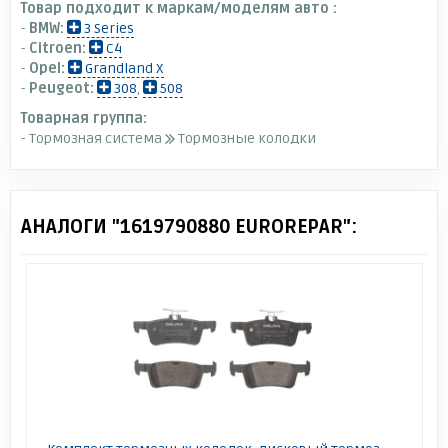
Товар подходит к маркам/моделям авто :
-
BMW:
3 Series
-
Citroen:
C4
-
Opel:
Grandland X
-
Peugeot:
308
,
508
Товарная группа:
- Тормозная система
Тормозные колодки
АНАЛОГИ "1619790880 EUROREPAR":