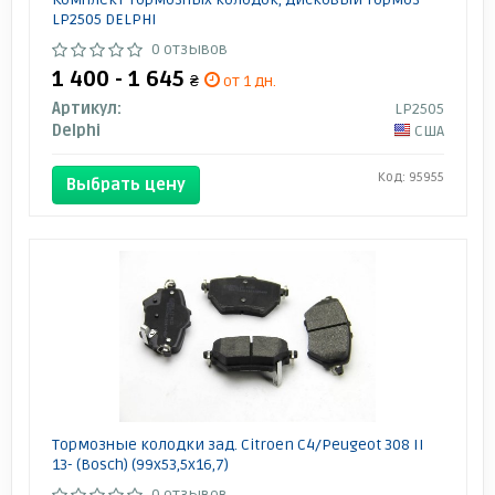
LP2505 DELPHI
0 отзывов
1 400 - 1 645
₴
от 1 дн.
Артикул:
LP2505
Delphi
США
Код: 95955
Выбрать цену
Тормозные колодки зад. Citroen C4/Peugeot 308 II
13- (Bosch) (99x53,5x16,7)
0 отзывов