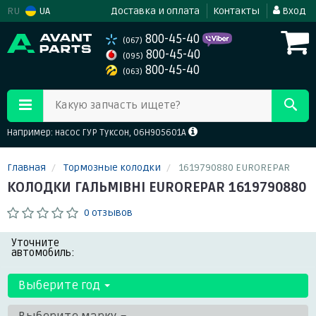
RU
UA
Доставка и оплата
Контакты
Вход
800-45-40
(067)
800-45-40
(095)
800-45-40
(063)
Какую запчасть ищете?
Например: насос ГУР Туксон, 06H905601A
Главная
Тормозные колодки
1619790880 EUROREPAR
КОЛОДКИ ГАЛЬМІВНІ EUROREPAR 1619790880
0 отзывов
Уточните
автомобиль:
Выберите год