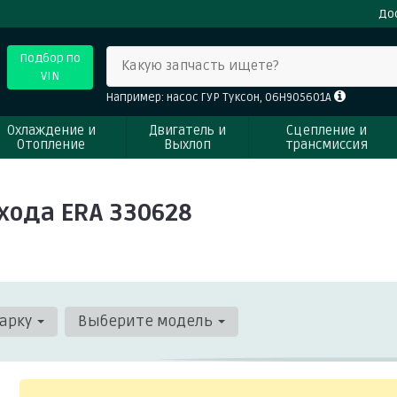
До
Подбор по
Какую запчасть ищете?
VIN
Например: насос ГУР Туксон, 06H905601A
Охлаждение и
Двигатель и
Сцепление и
Отопление
Выхлоп
трансмиссия
хода ERA 330628
арку
Выберите модель