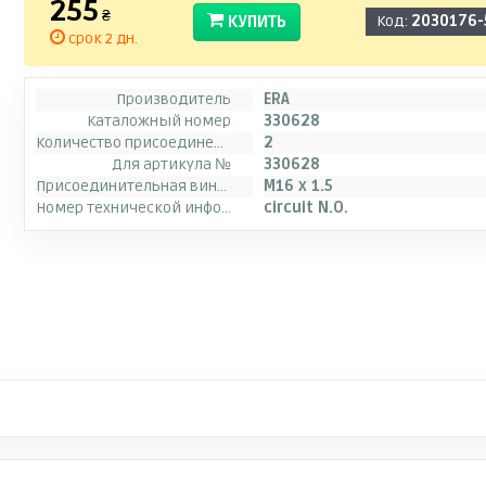
255
₴
КУПИТЬ
Код:
2030176-
срок 2 дн.
Производитель
ERA
Каталожный номер
330628
Количество присоединений
2
Для артикула №
330628
Присоединительная винтовая резьба
M16 x 1.5
Номер технической информации
circuit N.O.