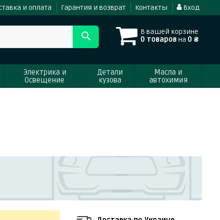
ставка и оплата
Гарантия и возврат
Контакты
Вход
В вашей корзине
0 товаров
на
0 ₴
Электрика и
Детали
Масла и
Освещение
кузова
автохимия