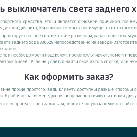
ть
выключатель света заднего х
спортного средства. Это и является основной причиной, поч
s детали для авто, вы получаете массу преимуществ от такого в
о гарантирует полное соответствие размерам, характеристикам ук
вета заднего хода 330628 непосредственно на заводе-изготовит
 Украине;
при необходимости подскажут, проконсультируют, помогут подоб
автомобилей:. Если не удается найти свое авто в списке, или 
Как оформить заказ?
зине проще простого, ведь клиенту доступны разные способы 
емя. В рабочие часы менеджеры непременно свяжутся с вами для у
еете вопросы к специалистам, звоните по указанным на сайт