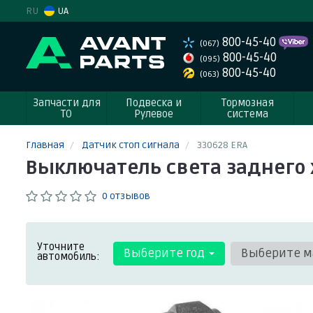
RU
UA
800-45-40
(067)
800-45-40
(095)
800-45-40
(063)
Запчасти для
Подвеска и
Тормозная
ТО
Рулевое
система
Главная
Датчик стоп сигнала
330628 ERA
Выключатель света заднего 
0 отзывов
Уточните
Выберите год
Выберите м
автомобиль: