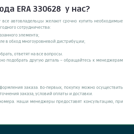
ода ERA 330628
у нас?
ему все автовладельцы желают срочно купить необходимые
ыгодного сотрудничества:
азанного элемента;
еле в обход многоуровневой дистрибуции;
рать, ответят на все вопросы.
нужно подобрать другую деталь – обращайтесь к менеджерам
оформления заказа. Во-первых, покупку можно осуществить
точнения заказа, условий оплаты и доставки.
е номера. Наши менеджеры предоставят консультацию, при