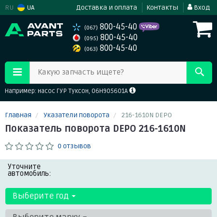
RU
UA
Доставка и оплата
Контакты
Вход
800-45-40
(067)
800-45-40
(095)
800-45-40
(063)
Какую запчасть ищете?
Например: насос ГУР Туксон, 06H905601A
Главная
Указатели поворота
216-1610N DEPO
Показатель поворота DEPO 216-1610N
0 отзывов
Уточните
автомобиль:
Выберите год