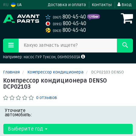
RU
UA
Доставка и оплата
Контакты
Вход
800-45-40
(067)
800-45-40
(095)
800-45-40
(063)
Какую запчасть ищете?
Например: насос ГУР Туксон, 06H905601A
Главная
Компрессор кондиционера
DCP02103 DENSO
Компрессор кондиционера DENSO
DCP02103
0 отзывов
Уточните
автомобиль:
Выберите год