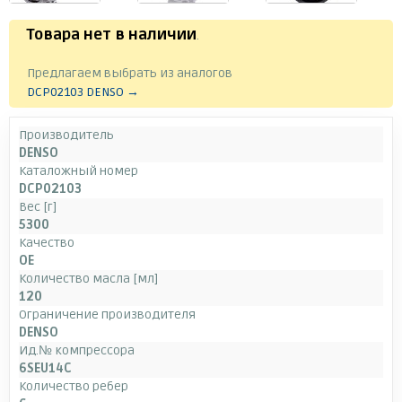
Товара нет в наличии
.
Предлагаем выбрать из аналогов
DCP02103 DENSO →
Производитель
DENSO
Каталожный номер
DCP02103
Вес [г]
5300
Качество
OE
Количество масла [мл]
120
Ограничение производителя
DENSO
Ид.№ компрессора
6SEU14C
Количество ребер