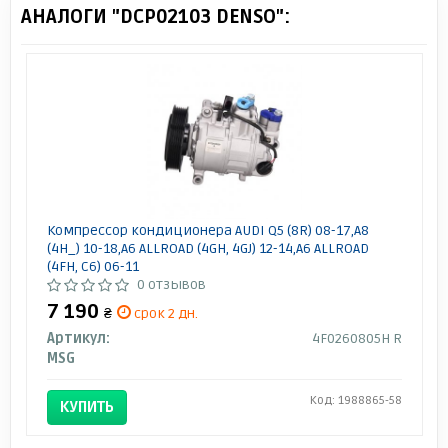
АНАЛОГИ "DCP02103 DENSO":
Компрессор кондиционера AUDI Q5 (8R) 08-17,A8
(4H_) 10-18,A6 ALLROAD (4GH, 4GJ) 12-14,A6 ALLROAD
(4FH, C6) 06-11
0 отзывов
7 190
₴
срок 2 дн.
Артикул:
4F0260805H R
MSG
Код: 1988865-58
КУПИТЬ