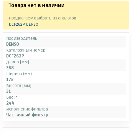
Товара нет в наличии
.
Предлагаем выбрать из аналогов
DCF262P DENSO →
Производитель
DENSO
Каталожный номер
DCF262P
Длина [мм]
368
Ширина (мм)
175
Высота [мм]
31
Вес [г]
244
Исполнение фильтра
Частичный фильтр