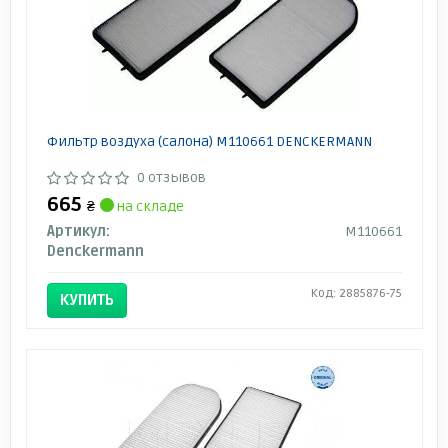
Фильтр воздуха (салона) M110661 DENCKERMANN
0 отзывов
665
₴
на складе
Артикул:
M110661
Denckermann
Код: 2885876-75
КУПИТЬ