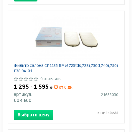
Фильтр салона CP1135 BMW 725tds,728i,730d,740i,750i
E38 94-01
0 отзывов
1 295 - 1 595
₴
от 0 дн.
Артикул:
21653030
CORTECO
Код: 1645541
Выбрать цену