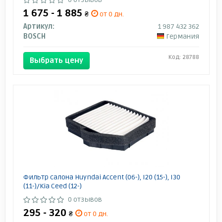
1 675 - 1 885
₴
от 0 дн.
Артикул:
1 987 432 362
BOSCH
Германия
Код: 28788
Выбрать цену
Фильтр салона Huyndai Accent (06-), I20 (15-), I30
(11-)/Kia Ceed (12-)
0 отзывов
295 - 320
₴
от 0 дн.