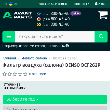
RU
UA
Доставка и оплата
Контакты
Вход
800-45-40
(067)
800-45-40
(095)
800-45-40
(063)
Какую запчасть ищете?
Например: насос ГУР Туксон, 06H905601A
Главная
Фильтр салона
DCF262P DENSO
Фильтр воздуха (салона) DENSO DCF262P
0 отзывов
Уточните
автомобиль:
Выберите год