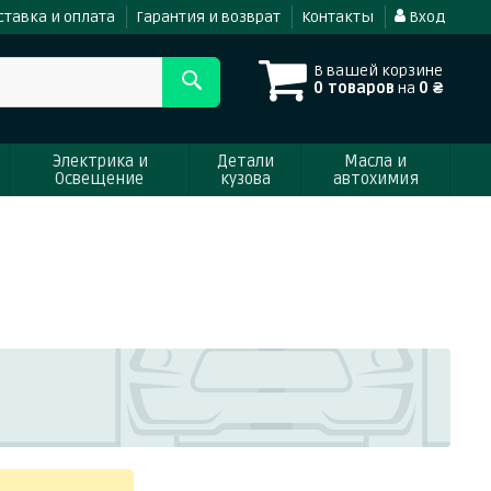
ставка и оплата
Гарантия и возврат
Контакты
Вход
В вашей корзине
0 товаров
на
0 ₴
Электрика и
Детали
Масла и
Освещение
кузова
автохимия