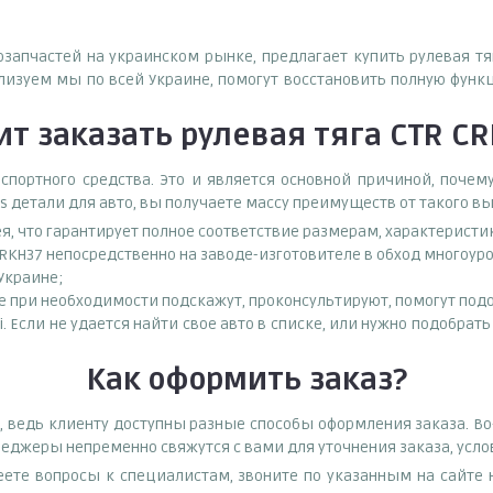
озапчастей на украинском рынке, предлагает купить рулевая т
зуем мы по всей Украине, помогут восстановить полную функ
ит
заказать
рулевая тяга CTR C
спортного средства. Это и является основной причиной, поч
s детали для авто, вы получаете массу преимуществ от такого в
ея, что гарантирует полное соответствие размерам, характеристи
CRKH37 непосредственно на заводе-изготовителе в обход многоу
 Украине;
при необходимости подскажут, проконсультируют, помогут подоб
i. Если не удается найти свое авто в списке, или нужно подобра
Как оформить заказ?
, ведь клиенту доступны разные способы оформления заказа. В
енеджеры непременно свяжутся с вами для уточнения заказа, усло
еете вопросы к специалистам, звоните по указанным на сайт