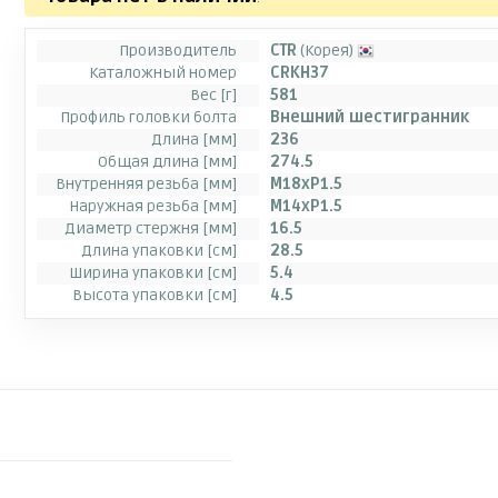
Производитель
CTR
(Корея)
Каталожный номер
CRKH37
Вес [г]
581
Профиль головки болта
Внешний шестигранник
Длина [мм]
236
Общая длина [мм]
274.5
Внутренняя резьба [мм]
M18xP1.5
Наружная резьба [мм]
M14xP1.5
Диаметр стержня [мм]
16.5
Длина упаковки [см]
28.5
Ширина упаковки [см]
5.4
Высота упаковки [см]
4.5