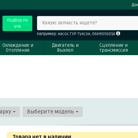
До
Подбор по
Какую запчасть ищете?
VIN
Например: насос ГУР Туксон, 06H905601A
Охлаждение и
Двигатель и
Сцепление и
Отопление
Выхлоп
трансмиссия
арку
Выберите модель
Товара нет в наличии
.