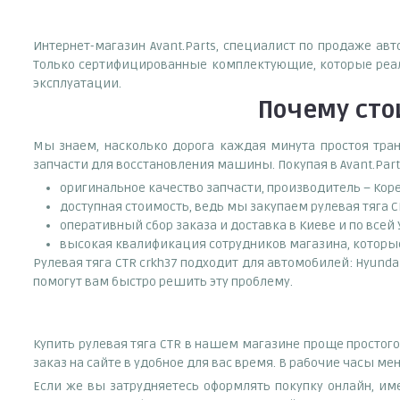
Интернет-магазин Avant.Parts, специалист по продаже авт
Только сертифицированные комплектующие, которые реали
эксплуатации.
Почему
сто
Мы знаем, насколько дорога каждая минута простоя тран
запчасти для восстановления машины. Покупая в Avant.Part
оригинальное качество запчасти, производитель – Кор
доступная стоимость, ведь мы закупаем рулевая тяга 
оперативный сбор заказа и доставка в Киеве и по всей
высокая квалификация сотрудников магазина, которые 
Рулевая тяга CTR crkh37 подходит для автомобилей: Hyunda
помогут вам быстро решить эту проблему.
Купить рулевая тяга CTR в нашем магазине проще простого
заказ на сайте в удобное для вас время. В рабочие часы м
Если же вы затрудняетесь оформлять покупку онлайн, им