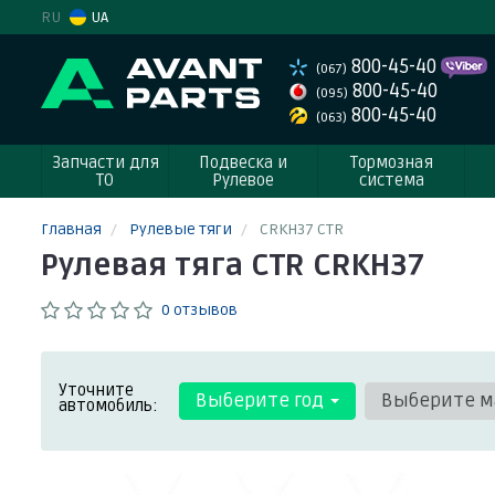
RU
UA
800-45-40
(067)
800-45-40
(095)
800-45-40
(063)
Запчасти для
Подвеска и
Тормозная
ТО
Рулевое
система
Главная
Рулевые тяги
CRKH37 CTR
Рулевая тяга CTR CRKH37
0 отзывов
Уточните
Выберите год
Выберите м
автомобиль: