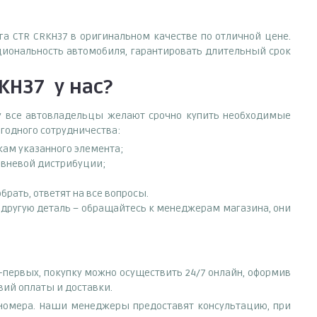
яга CTR CRKH37 в оригинальном качестве по отличной цене.
циональность автомобиля, гарантировать длительный срок
RKH37
у нас?
ему все автовладельцы желают срочно купить необходимые
ыгодного сотрудничества:
кам указанного элемента;
ровневой дистрибуции;
рать, ответят на все вопросы.
ть другую деталь – обращайтесь к менеджерам магазина, они
о-первых, покупку можно осуществить 24/7 онлайн, оформив
вий оплаты и доставки.
е номера. Наши менеджеры предоставят консультацию, при