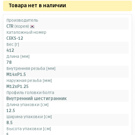
Товара нет в наличии
.
Производитель
CTR
(Корея)
Каталожный номер
CEKS-12
Вес [г]
412
Длина [мм]
78
Внутренняя резьба [мм]
M14xP1.5
Наружная резьба [мм]
M12xP1.25
Профиль головки болта
Внутренний шестигранник
Длина упаковки [см]
12.5
Ширина упаковки [см]
8.5
Высота упаковки [см]
5