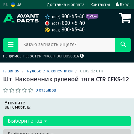
RU
UA
Доставка и оплата
Контакты
Вход
800-45-40
(067)
800-45-40
(095)
800-45-40
(063)
Какую запчасть ищете?
Например: насос ГУР Туксон, 06H905601A
Главная
Рулевые наконечники
CEKS-12 CTR
Шт. Наконечник рулевой тяги CTR CEKS-12
0 отзывов
Уточните
автомобиль:
Выберите год