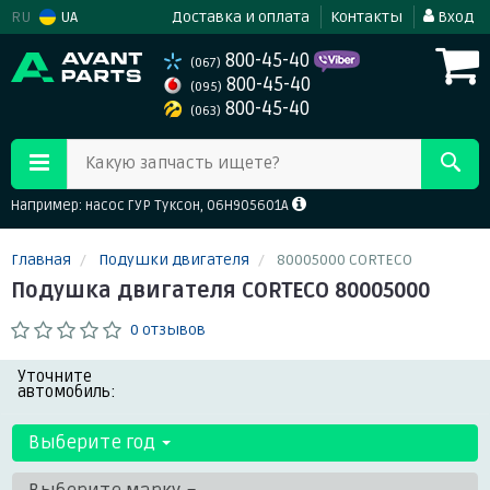
RU
UA
Доставка и оплата
Контакты
Вход
800-45-40
(067)
800-45-40
(095)
800-45-40
(063)
Какую запчасть ищете?
Например: насос ГУР Туксон, 06H905601A
Главная
Подушки двигателя
80005000 CORTECO
Подушка двигателя CORTECO 80005000
0 отзывов
Уточните
автомобиль:
Выберите год