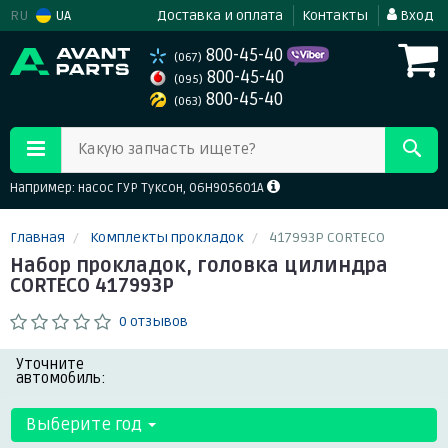
RU
UA
Доставка и оплата
Контакты
Вход
800-45-40
(067)
800-45-40
(095)
800-45-40
(063)
Какую запчасть ищете?
Например: насос ГУР Туксон, 06H905601A
Главная
Комплекты прокладок
417993P CORTECO
Набор прокладок, головка цилиндра
CORTECO 417993P
0 отзывов
Уточните
автомобиль:
Выберите год