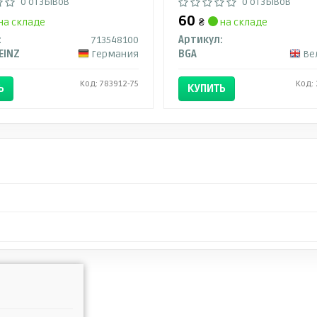
0 отзывов
0 отзывов
60
на складе
₴
на складе
:
713548100
Артикул:
EINZ
Германия
BGA
Вели
Код: 783912-75
Код:
Ь
КУПИТЬ