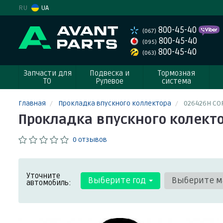
RU
UA
800-45-40
(067)
800-45-40
(095)
800-45-40
(063)
Запчасти для
Подвеска и
Тормозная
ТО
Рулевое
система
Главная
Прокладка впускного коллектора
026426H CO
Прокладка впускного колект
0 отзывов
Уточните
Выберите год
Выберите м
автомобиль: