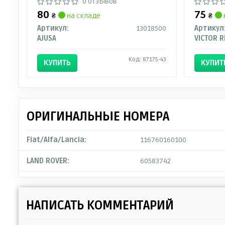
0 отзывов
80
75
₴
на складе
₴
Артикул:
13018500
Артикул
AJUSA
VICTOR R
Код: 87175-43
КУПИТЬ
КУПИТ
ОРИГИНАЛЬНЫЕ НОМЕРА
Fiat/Alfa/Lancia:
116760160100
LAND ROVER:
60583742
НАПИСАТЬ КОММЕНТАРИЙ