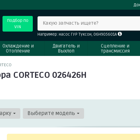
До
Подбор по
Какую запчасть ищете?
VIN
Например: насос ГУР Туксон, 06H905601A
Охлаждение и
Двигатель и
Сцепление и
Отопление
Выхлоп
трансмиссия
RTECO
ора CORTECO 026426H
арку
Выберите модель