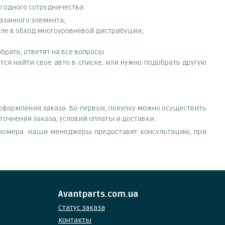
ыгодного сотрудничества:
азанного элемента;
еле в обход многоуровневой дистрибуции;
рать, ответят на все вопросы.
ется найти свое авто в списке, или нужно подобрать другую
 оформления заказа. Во-первых, покупку можно осуществить
точнения заказа, условий оплаты и доставки.
е номера. Наши менеджеры предоставят консультацию, при
Avantparts.com.ua
Статус заказа
Контакты