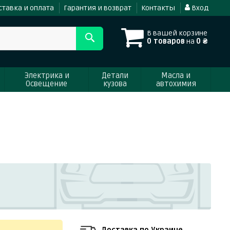
ставка и оплата
Гарантия и возврат
Контакты
Вход
В вашей корзине
0 товаров
на
0 ₴
Электрика и
Детали
Масла и
Освещение
кузова
автохимия