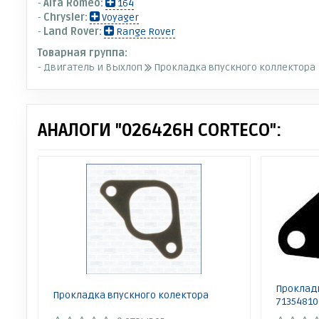
-
Alfa Romeo:
164
-
Chrysler:
Voyager
-
Land Rover:
Range Rover
Товарная группа:
- Двигатель и Выхлоп
Прокладка впускного коллектора
АНАЛОГИ "026426H CORTECO":
Прокладк
Прокладка впускного колектора
71354810