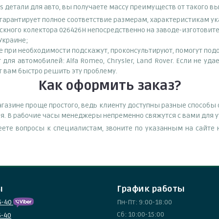
s детали для авто, вы получаете массу преимуществ от такого в
о гарантирует полное соответствие размерам, характеристикам ук
скного колектора 026426H непосредственно на заводе-изготовит
 Украине;
при необходимости подскажут, проконсультируют, помогут подоб
ля автомобилей: Alfa Romeo, Chrysler, Land Rover. Если не уда
т вам быстро решить эту проблему.
Как оформить заказ?
газине проще простого, ведь клиенту доступны разные способы
емя. В рабочие часы менеджеры непременно свяжутся с вами для у
еете вопросы к специалистам, звоните по указанным на сайт
ы
График работы
5-40
Пн-Пт: 9:00-18:00
Сб: 10:00-15:00
5-40