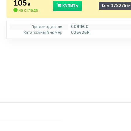
105
₴
КУПИТЬ
Код:
1782756
на складе
Производитель
CORTECO
Каталожный номер
026426H