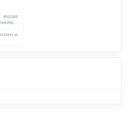
MG5380
кобритания
 2010093-43