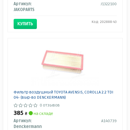
Артикул:
J1322100
JAKOPARTS
Код: 202888-43
КУПИТЬ
Фильтр воздушный TOYOTA AVENSIS, COROLLA 2.2 TDI
04- (выр-во DENCKERMANN)
0 отзывов
385
₴
на складе
Артикул:
A140739
Denckermann