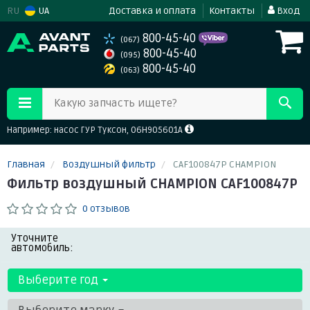
RU
UA
Доставка и оплата
Контакты
Вход
800-45-40
(067)
800-45-40
(095)
800-45-40
(063)
Какую запчасть ищете?
Например: насос ГУР Туксон, 06H905601A
Главная
Воздушный фильтр
CAF100847P CHAMPION
Фильтр воздушный CHAMPION CAF100847P
0 отзывов
Уточните
автомобиль:
Выберите год