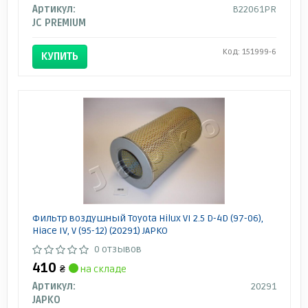
Артикул:
B22061PR
JC PREMIUM
Код: 151999-6
КУПИТЬ
Фильтр воздушный Toyota Hilux VI 2.5 D-4D (97-06),
Hiace IV, V (95-12) (20291) JAPKO
0 отзывов
410
₴
на складе
Артикул:
20291
JAPKO