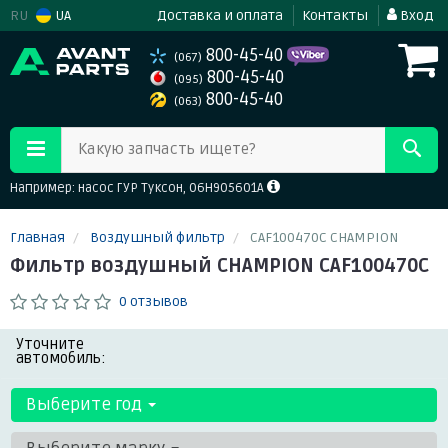
RU
UA
Доставка и оплата
Контакты
Вход
800-45-40
(067)
800-45-40
(095)
800-45-40
(063)
Какую запчасть ищете?
Например: насос ГУР Туксон, 06H905601A
Главная
Воздушный фильтр
CAF100470C CHAMPION
Фильтр воздушный CHAMPION CAF100470C
0 отзывов
Уточните
автомобиль:
Выберите год