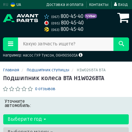
RU
UA
Доставка и оплата
Контакты
Вход
800-45-40
(067)
800-45-40
(095)
800-45-40
(063)
Какую запчасть ищете?
Например: насос ГУР Туксон, 06H905601A
Главная
Подшипник ступицы
H1W026BTA BTA
Подшипник колеса BTA H1W026BTA
0 отзывов
Уточните
автомобиль:
Выберите год