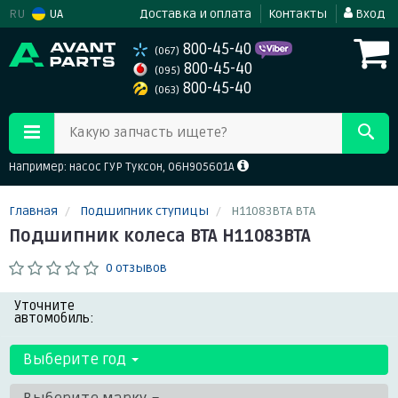
RU
UA
Доставка и оплата
Контакты
Вход
800-45-40
(067)
800-45-40
(095)
800-45-40
(063)
Какую запчасть ищете?
Например: насос ГУР Туксон, 06H905601A
Главная
Подшипник ступицы
H11083BTA BTA
Подшипник колеса BTA H11083BTA
0 отзывов
Уточните
автомобиль:
Выберите год