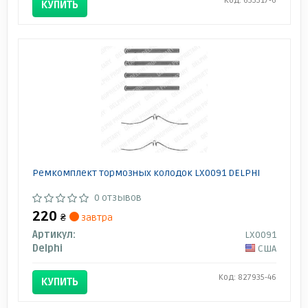
Код: 655517-6
КУПИТЬ
Ремкомплект тормозных колодок LX0091 DELPHI
0 отзывов
220
₴
завтра
Артикул:
LX0091
Delphi
США
Код: 827935-46
КУПИТЬ