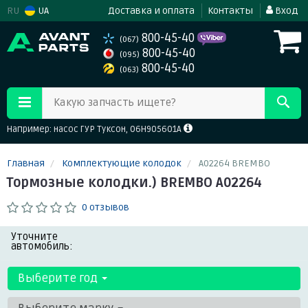
RU
UA
Доставка и оплата
Контакты
Вход
800-45-40
(067)
800-45-40
(095)
800-45-40
(063)
Какую запчасть ищете?
Например: насос ГУР Туксон, 06H905601A
Главная
Комплектующие колодок
A02264 BREMBO
Тормозные колодки.) BREMBO A02264
0 отзывов
Уточните
автомобиль:
Выберите год