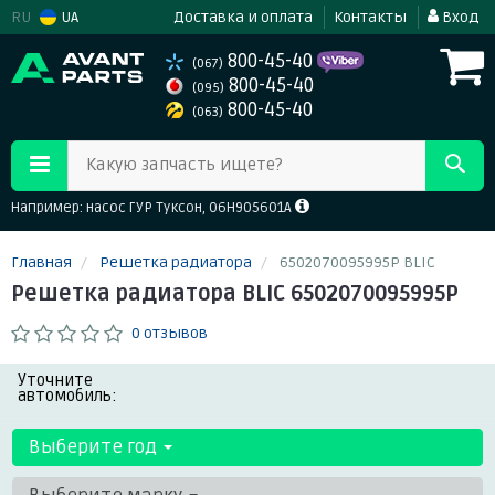
RU
UA
Доставка и оплата
Контакты
Вход
800-45-40
(067)
800-45-40
(095)
800-45-40
(063)
Какую запчасть ищете?
Например: насос ГУР Туксон, 06H905601A
Главная
Решетка радиатора
6502070095995P BLIC
Решетка радиатора BLIC 6502070095995P
0 отзывов
Уточните
автомобиль:
Выберите год