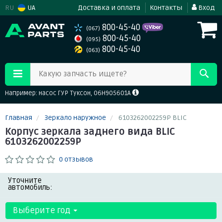
RU
UA
Доставка и оплата
Контакты
Вход
800-45-40
(067)
800-45-40
(095)
800-45-40
(063)
Какую запчасть ищете?
Например: насос ГУР Туксон, 06H905601A
Главная
Зеркало наружное
6103262002259P BLIC
Корпус зеркала заднего вида BLIC
6103262002259P
0 отзывов
Уточните
автомобиль:
Выберите год