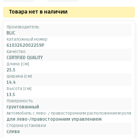
Товара нет в наличии
.
Производитель
BLIC
Каталожный номер
6103262002259P
Качество
CERTIFIED QUALITY
Длина [см]
25.5
Ширина (см)
14.4
Высота [см]
13.5
Поверхность
грунтованный
Автомобиль с лево- / правосторонним расположением руля
для лево-/правосторонним управлением
Сторона установки
слева