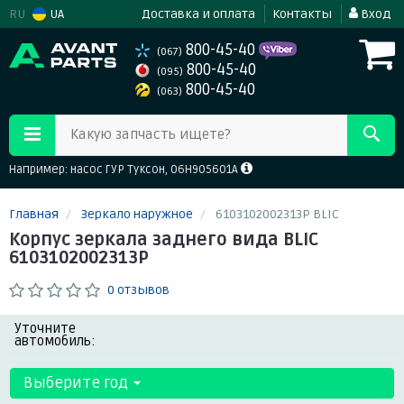
RU
UA
Доставка и оплата
Контакты
Вход
800-45-40
(067)
800-45-40
(095)
800-45-40
(063)
Какую запчасть ищете?
Например: насос ГУР Туксон, 06H905601A
Главная
Зеркало наружное
6103102002313P BLIC
Корпус зеркала заднего вида BLIC
6103102002313P
0 отзывов
Уточните
автомобиль:
Выберите год