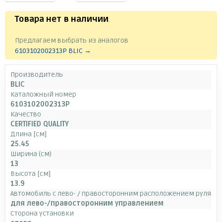
Товара нет в наличии
.
Предлагаем выбрать из аналогов
6103102002313P BLIC →
Производитель
BLIC
Каталожный номер
6103102002313P
Качество
CERTIFIED QUALITY
Длина [см]
25.45
Ширина (см)
13
Высота [см]
13.9
Автомобиль с лево- / правосторонним расположением руля
для лево-/правосторонним управлением
Сторона установки