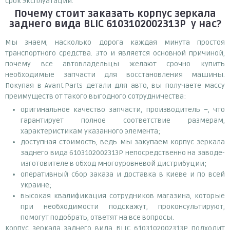
срок эксплуатации.
Почему
стоит
заказать
корпус зеркала
заднего вида BLIC 6103102002313P
у нас?
Мы знаем, насколько дорога каждая минута простоя
транспортного средства. Это и является основной причиной,
почему все автовладельцы желают срочно купить
необходимые запчасти для восстановления машины.
Покупая в Avant.Parts детали для авто, вы получаете массу
преимуществ от такого выгодного сотрудничества:
оригинальное качество запчасти, производитель –, что
гарантирует полное соответствие размерам,
характеристикам указанного элемента;
доступная стоимость, ведь мы закупаем корпус зеркала
заднего вида 6103102002313P непосредственно на заводе-
изготовителе в обход многоуровневой дистрибуции;
оперативный сбор заказа и доставка в Киеве и по всей
Украине;
высокая квалификация сотрудников магазина, которые
при необходимости подскажут, проконсультируют,
помогут подобрать, ответят на все вопросы.
Корпус зеркала заднего вида BLIC 6103102002313P подходит