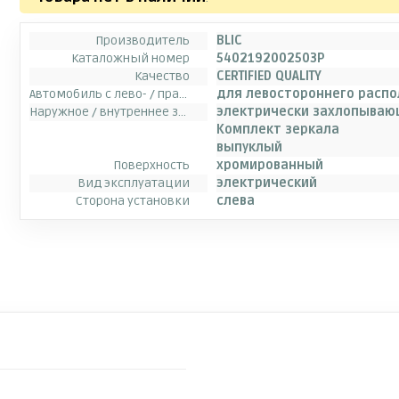
Производитель
BLIC
Каталожный номер
5402192002503P
Качество
CERTIFIED QUALITY
Автомобиль с лево- / правосторонним расположением руля
для левостороннего расп
Наружное / внутреннее зеркало заднего вида
электрически захлопываю
Комплект зеркала
выпуклый
Поверхность
хромированный
Вид эксплуатации
электрический
Сторона установки
слева