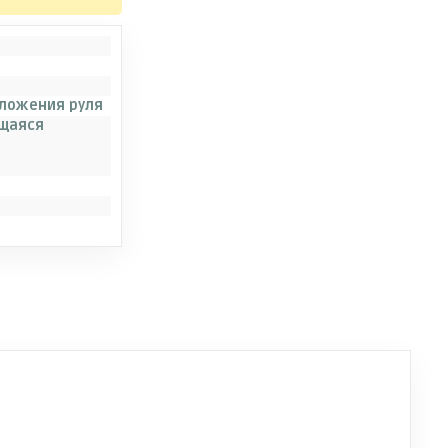
оложения руля
щаяся