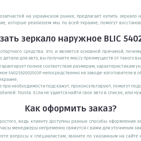
тозапчастей на украинском рынке, предлагает купить зеркало 
е, которые реализуем мы по всей Украине, помогут восстанов
зать
зеркало наружное BLIC 540
спортного средства. Это и является основной причиной, поч
s детали для авто, вы получаете массу преимуществ от такого в
о гарантирует полное соответствие размерам, характеристикам ук
ное 5402192002503P непосредственно на заводе-изготовителе в 
 Украине;
при необходимости подскажут, проконсультируют, помогут подоб
обилей: Toyota. Если не удается найти свое авто в списке, или 
Как оформить заказ?
остого, ведь клиенту доступны разные способы оформления за
е часы менеджеры непременно свяжутся с вами для уточнения зак
еете вопросы к специалистам, звоните по указанным на сайт