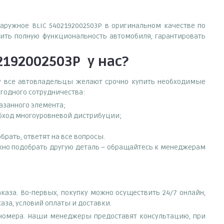
наружное BLIC 5402192002503P в оригинальном качестве по
ить полную функциональность автомобиля, гарантировать
2192002503P
у нас?
ему все автовладельцы желают срочно купить необходимые
ыгодного сотрудничества:
азанного элемента;
обход многоуровневой дистрибуции;
рать, ответят на все вопросы.
нужно подобрать другую деталь – обращайтесь к менеджерам
каза. Во-первых, покупку можно осуществить 24/7 онлайн,
аза, условий оплаты и доставки.
е номера. Наши менеджеры предоставят консультацию, при