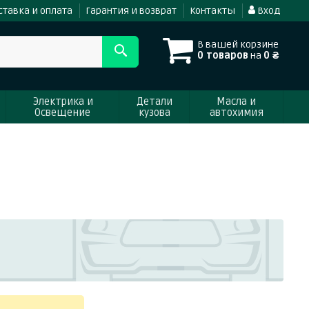
ставка и оплата
Гарантия и возврат
Контакты
Вход
В вашей корзине
0 товаров
на
0 ₴
Электрика и
Детали
Масла и
Освещение
кузова
автохимия