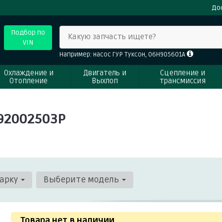
До
Подбор по
Какую запчасть ищете?
VIN
Например: насос ГУР Туксон, 06H905601A
Охлаждение и
Двигатель и
Сцепление и
Отопление
Выхлоп
трансмиссия
92002503P
арку
Выберите модель
Товара нет в наличии
.