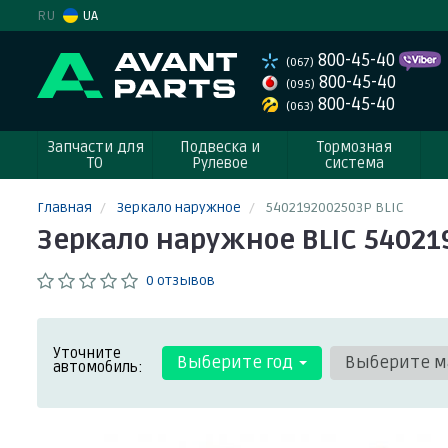
RU
UA
800-45-40
(067)
800-45-40
(095)
800-45-40
(063)
Запчасти для
Подвеска и
Тормозная
ТО
Рулевое
система
Главная
Зеркало наружное
5402192002503P BLIC
Зеркало наружное BLIC 54021
0 отзывов
Уточните
Выберите год
Выберите м
автомобиль: