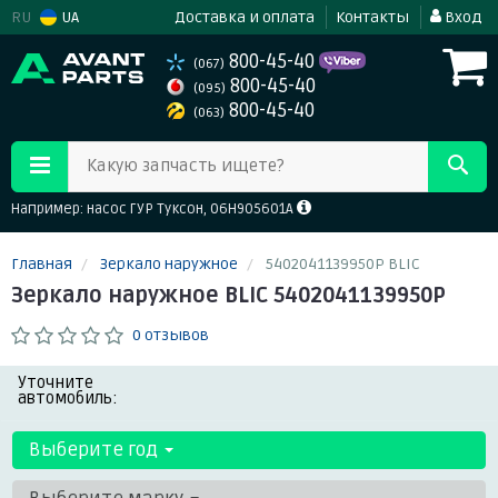
RU
UA
Доставка и оплата
Контакты
Вход
800-45-40
(067)
800-45-40
(095)
800-45-40
(063)
Какую запчасть ищете?
Например: насос ГУР Туксон, 06H905601A
Главная
Зеркало наружное
5402041139950P BLIC
Зеркало наружное BLIC 5402041139950P
0 отзывов
Уточните
автомобиль:
Выберите год