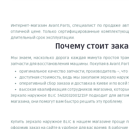
Интернет-магазин Avant.Parts, специалист по продаже ав
отличной цене. Только сертифицированные комплектующи
длительный срок эксплуатации.
Почему
стоит
зака
Мы знаем, насколько дорога каждая минута простоя тран
запчасти для восстановления машины. Покупая в Avant.Part
оригинальное качество запчасти, производитель –, чт
доступная стоимость, ведь мы закупаем зеркало наруж
оперативный сбор заказа и доставка в Киеве и по всей
высокая квалификация сотрудников магазина, которые 
Зеркало наружное BLIC 5402032001215P подходит для автом
магазина, они помогут вам быстро решить эту проблему.
Купить зеркало наружное BLIC в нашем магазине проще пр
оформив заказ на сайте в удобное для вас время. В рабочи