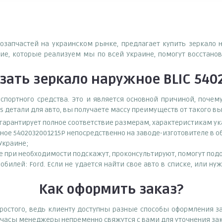
тозапчастей на украинском рынке, предлагает купить зеркало 
е, которые реализуем мы по всей Украине, помогут восстанов
зать
зеркало наружное BLIC 540
спортного средства. Это и является основной причиной, поч
s детали для авто, вы получаете массу преимуществ от такого в
о гарантирует полное соответствие размерам, характеристикам ук
ное 5402032001215P непосредственно на заводе-изготовителе в 
 Украине;
при необходимости подскажут, проконсультируют, помогут подоб
обилей: Ford. Если не удается найти свое авто в списке, или 
Как оформить заказ?
остого, ведь клиенту доступны разные способы оформления за
е часы менеджеры непременно свяжутся с вами для уточнения зак