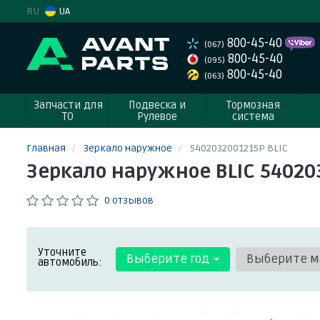
RU
UA
800-45-40
(067)
800-45-40
(095)
800-45-40
(063)
Запчасти для
Подвеска и
Тормозная
ТО
Рулевое
система
Главная
Зеркало наружное
5402032001215P BLIC
Зеркало наружное BLIC 54020
0 отзывов
Уточните
Выберите год
Выберите м
автомобиль: