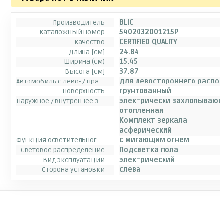
Производитель
BLIC
Каталожный номер
5402032001215P
Качество
CERTIFIED QUALITY
Длина [см]
24.84
Ширина (см)
15.45
Высота [см]
37.87
Автомобиль с лево- / правосторонним расположением руля
для левостороннего расп
Поверхность
грунтованный
Наружное / внутреннее зеркало заднего вида
электрически захлопываю
отопленная
Комплект зеркала
асферический
Функция осветительного прибора
с мигающим огнем
Световое распределение
Подсветка пола
Вид эксплуатации
электрический
Сторона установки
слева