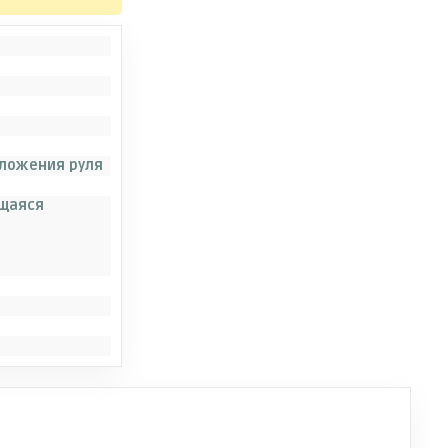
оложения руля
щаяся