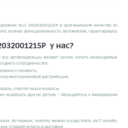
наружное BLIC 5402032001215P в оригинальном качестве по
ить полную функциональность автомобиля, гарантировать
2032001215P
у нас?
ему все автовладельцы желают срочно купить необходимые
ыгодного сотрудничества:
азанного элемента;
обход многоуровневой дистрибуции;
рать, ответят на все вопросы.
нужно подобрать другую деталь – обращайтесь к менеджерам
каза. Во-первых, покупку можно осуществить 24/7 онлайн,
аза, условий оплаты и доставки.