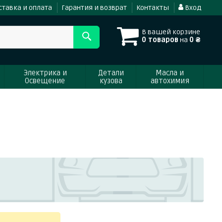
ставка и оплата
Гарантия и возврат
Контакты
Вход
В вашей корзине
0 товаров
на
0 ₴
Электрика и
Детали
Масла и
Освещение
кузова
автохимия