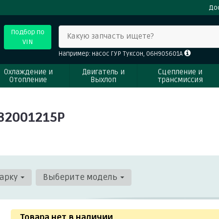
До
Подбор по
Какую запчасть ищете?
VIN
Например: насос ГУР Туксон, 06H905601A
Охлаждение и
Двигатель и
Сцепление и
Отопление
Выхлоп
трансмиссия
32001215P
арку
Выберите модель
Товара нет в наличии
.