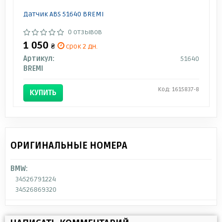
Датчик ABS 51640 BREMI
0 отзывов
1 050
₴
срок 2 дн.
Артикул:
51640
BREMI
Код: 1615837-8
КУПИТЬ
ОРИГИНАЛЬНЫЕ НОМЕРА
BMW:
34526791224
34526869320