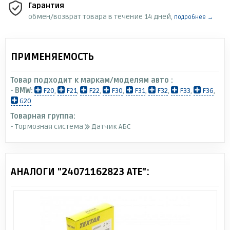
Гарантия
обмен/возврат товара в течение 14 дней,
подробнее →
ПРИМЕНЯЕМОСТЬ
Товар подходит к маркам/моделям авто :
-
BMW:
F20
,
F21
,
F22
,
F30
,
F31
,
F32
,
F33
,
F36
,
G20
Товарная группа:
- Тормозная система
Датчик АБС
АНАЛОГИ "24071162823 ATE":