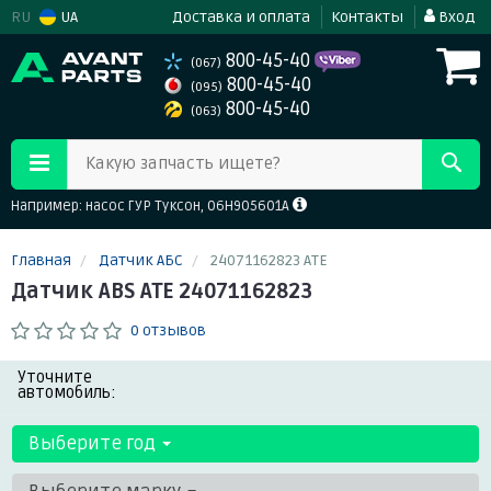
RU
UA
Доставка и оплата
Контакты
Вход
800-45-40
(067)
800-45-40
(095)
800-45-40
(063)
Какую запчасть ищете?
Например: насос ГУР Туксон, 06H905601A
Главная
Датчик АБС
24071162823 ATE
Датчик ABS ATE 24071162823
0 отзывов
Уточните
автомобиль:
Выберите год