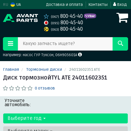
RU
UA
Доставка и оплата
Контакты
Вход
800-45-40
(067)
800-45-40
(095)
800-45-40
(063)
Какую запчасть ищете?
Например: насос ГУР Туксон, 06H905601A
Главная
Тормозные диски
24011602351 ATE
Диск тормознойTYL ATE 24011602351
0 отзывов
Уточните
автомобиль:
Выберите год