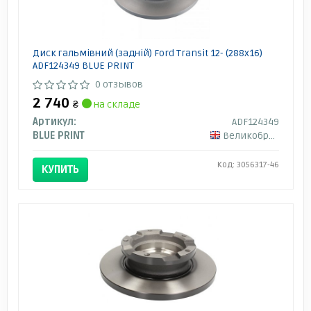
Диск гальмівний (задній) Ford Transit 12- (288x16)
ADF124349 BLUE PRINT
0 отзывов
2 740
₴
на складе
Артикул:
ADF124349
BLUE PRINT
Великобритания
Код: 3056317-46
КУПИТЬ