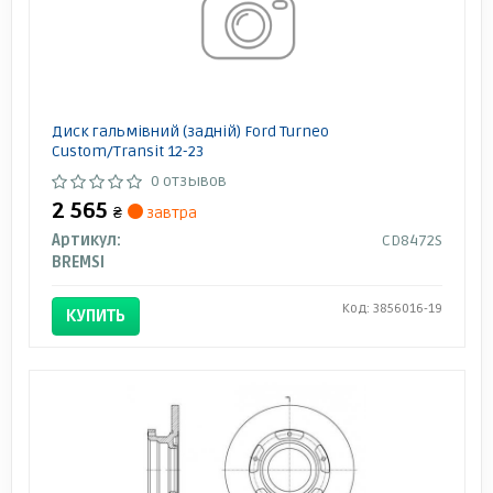
Диск гальмівний (задній) Ford Turneo
Custom/Transit 12-23
0 отзывов
2 565
₴
завтра
Артикул:
CD8472S
BREMSI
Код: 3856016-19
КУПИТЬ