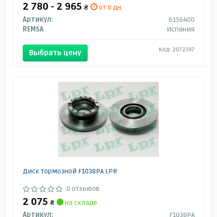
2 780 - 2 965
₴
от 0 дн.
Артикул:
6156400
REMSA
Испания
Код: 2072397
Выбрать цену
Диск тормозной F1038PA LPR
0 отзывов
2 075
₴
на складе
Артикул:
F1038PA