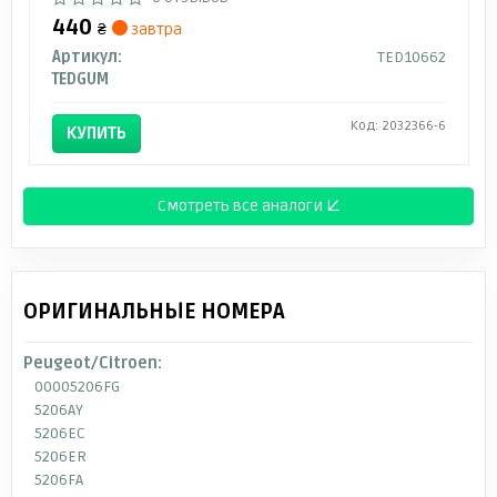
440
₴
завтра
Артикул:
TED10662
TEDGUM
Код: 2032366-6
КУПИТЬ
Смотреть все аналоги ↓
ОРИГИНАЛЬНЫЕ НОМЕРА
Peugeot/Citroen:
00005206FG
5206AY
5206EC
5206ER
5206FA