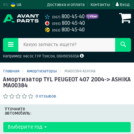
RU
UA
Доставка и оплата
Контакты
Вход
800-45-40
(067)
800-45-40
(095)
800-45-40
(063)
Какую запчасть ищете?
Например: насос ГУР Туксон, 06H905601A
Главная
Амортизаторы
MA00384 ASHIKA
Амортизатор TYL PEUGEOT 407 2004-> ASHIKA
MA00384
0 отзывов
Уточните
автомобиль:
Выберите год