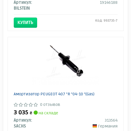
Артикул:
19146188
BILSTEIN
Код: 993735-7
КУПИТЬ
Амортизатор PEUGEOT 407 "R "04-10 "(Gas)
0 отзывов
3 035
₴
на складе
Артикул:
313564
SACHS
Германия