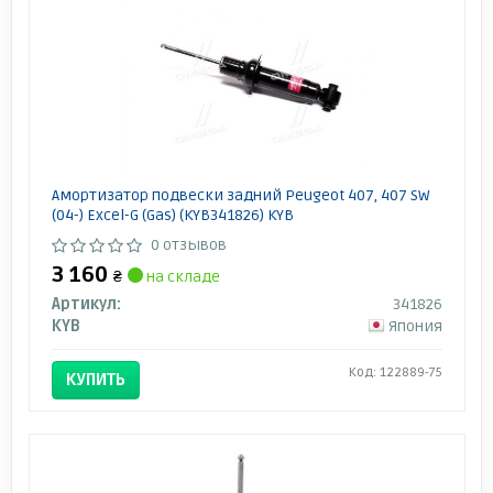
Амортизатор подвески задний Peugeot 407, 407 SW
(04-) Excel-G (Gas) (KYB341826) KYB
0 отзывов
3 160
₴
на складе
Артикул:
341826
KYB
Япония
Код: 122889-75
КУПИТЬ