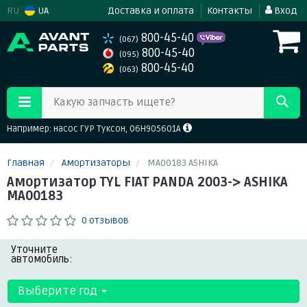
RU
UA
Доставка и оплата
Контакты
Вход
800-45-40
(067)
800-45-40
(095)
800-45-40
(063)
Какую запчасть ищете?
Например: насос ГУР Туксон, 06H905601A
Главная
Амортизаторы
MA00183 ASHIKA
Амортизатор TYL FIAT PANDA 2003-> ASHIKA
MA00183
0 отзывов
Уточните
автомобиль:
Выберите год