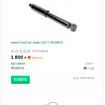
Амортизатор задн 23977 MONROE
0 отзывов
1 800
₴
завтра
Артикул:
23977
MONROE
США
Код: 1188538-46
КУПИТЬ