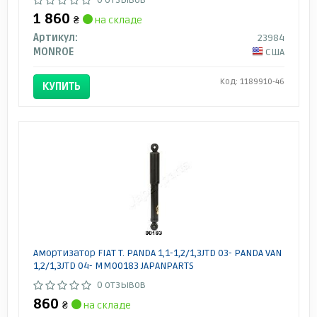
1 860
₴
на складе
Артикул:
23984
MONROE
США
Код: 1189910-46
КУПИТЬ
Амортизатор FIAT T. PANDA 1,1-1,2/1,3JTD 03- PANDA VAN
1,2/1,3JTD 04- MM00183 JAPANPARTS
0 отзывов
860
₴
на складе