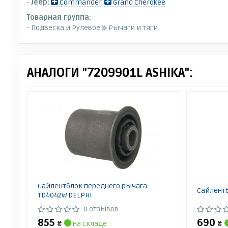
-
Jeep:
Commander
,
Grand Cherokee
Товарная группа:
- Подвеска и Рулевое
Рычаги и тяги
АНАЛОГИ "7209901L ASHIKA":
Сайлентблок переднего рычага
Сайлент
TD4042W DELPHI
0 отзывов
855
690
₴
на складе
₴