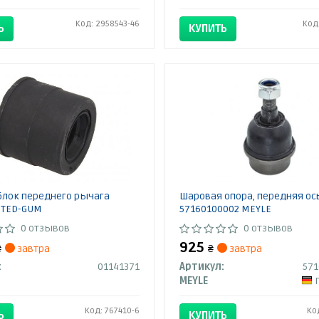
Код: 2958543-46
Код
Ь
КУПИТЬ
блок переднего рычага
Шаровая опора, передняя ос
 TED-GUM
57160100002 MEYLE
0 отзывов
0 отзывов
925
₴
завтра
₴
завтра
:
01141371
Артикул:
57
MEYLE
Код: 767410-6
Ко
Ь
КУПИТЬ