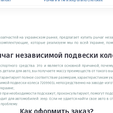
mander
Рычаги и тяги Jeep Grand Cherokee
тозапчастей на украинском рынке, предлагает купить рычаг нез
комплектующие, которые реализуем мы по всей Украине, пом
чаг независимой подвески коле
спортного средства. Это и является основной причиной, поч
s детали для авто, вы получаете массу преимуществ от такого в
о гарантирует полное соответствие размерам, характеристикам ук
симой подвески колеса 7209901L непосредственно на заводе-изг
 Украине;
при необходимости подскажут, проконсультируют, помогут подоб
дит для автомобилей: Jeep. Если не удается найти свое авто в с
 проблему.
Как оформить заказ?