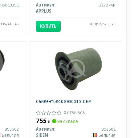
HSB13391
Артикул:
21727AP
APPLUS
 1357410-46
Код: 275750-75
КУПИТЬ
Сайлентблок 893601 SIDEM
0 отзывов
755
₴
на складе
893602
Артикул:
893601
Бельгия
SIDEM
Бельгия