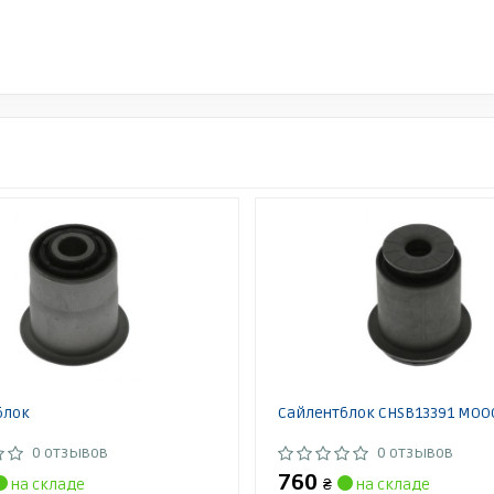
блок
Сайлентблок CHSB13391 MOO
0 отзывов
0 отзывов
760
на складе
₴
на складе