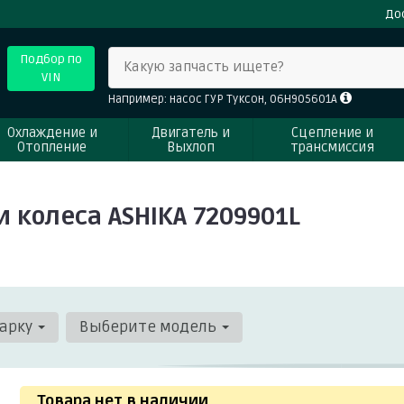
До
Подбор по
Какую запчасть ищете?
VIN
Например: насос ГУР Туксон, 06H905601A
Охлаждение и
Двигатель и
Сцепление и
Отопление
Выхлоп
трансмиссия
колеса ASHIKA 7209901L
арку
Выберите модель
Товара нет в наличии
.