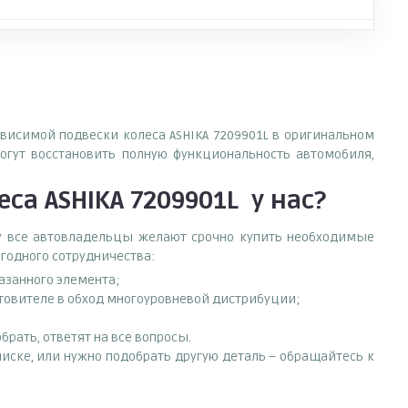
ависимой подвески колеса ASHIKA 7209901L в оригинальном
огут восстановить полную функциональность автомобиля,
са ASHIKA 7209901L
у нас?
ему все автовладельцы желают срочно купить необходимые
ыгодного сотрудничества:
азанного элемента;
отовителе в обход многоуровневой дистрибуции;
рать, ответят на все вопросы.
писке, или нужно подобрать другую деталь – обращайтесь к