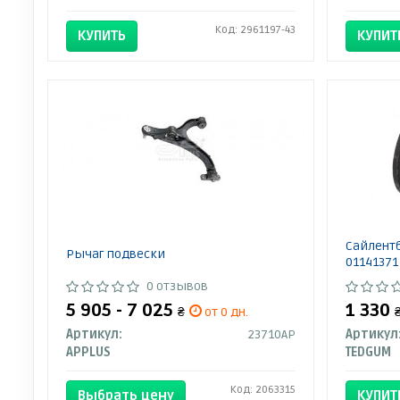
Код: 2961197-43
КУПИТЬ
КУПИТ
Сайлент
Рычаг подвески
01141371
0 отзывов
5 905 - 7 025
1 330
₴
от 0 дн.
Артикул:
23710AP
Артикул
APPLUS
TEDGUM
Код: 2063315
Выбрать цену
КУПИТ