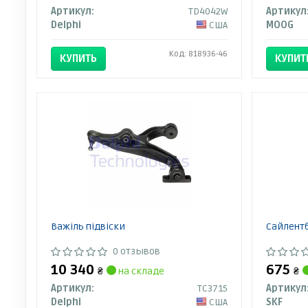
Артикул:
TD4042W
Артикул
Delphi
США
MOOG
Код: 818936-46
КУПИТЬ
КУПИТ
Важіль підвіски
Сайлент
0 отзывов
10 340
675
₴
на складе
₴
Артикул:
TC3715
Артикул
Delphi
США
SKF