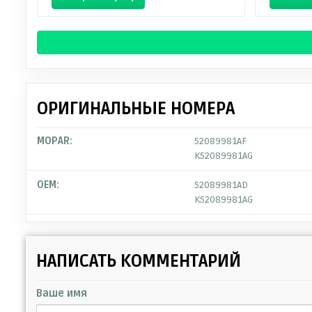
ОРИГИНАЛЬНЫЕ НОМЕРА
MOPAR:
52089981AF
K52089981AG
OEM:
52089981AD
K52089981AG
НАПИСАТЬ КОММЕНТАРИЙ
Ваше имя