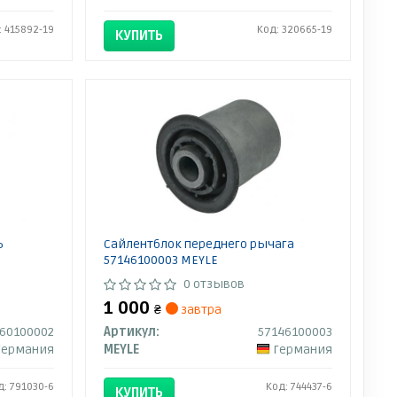
: 415892-19
Код: 320665-19
КУПИТЬ
ь
Сайлентблок переднего рычага
57146100003 MEYLE
0 отзывов
1 000
₴
завтра
160100002
Артикул:
57146100003
Германия
MEYLE
Германия
д: 791030-6
Код: 744437-6
КУПИТЬ