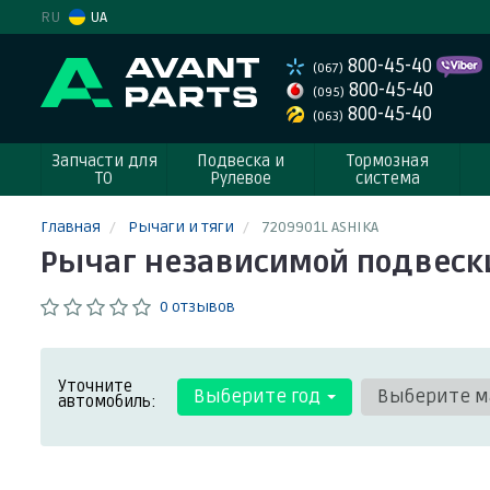
RU
UA
800-45-40
(067)
800-45-40
(095)
800-45-40
(063)
Запчасти для
Подвеска и
Тормозная
ТО
Рулевое
система
Главная
Рычаги и тяги
7209901L ASHIKA
Рычаг независимой подвески 
0 отзывов
Уточните
Выберите год
Выберите м
автомобиль: