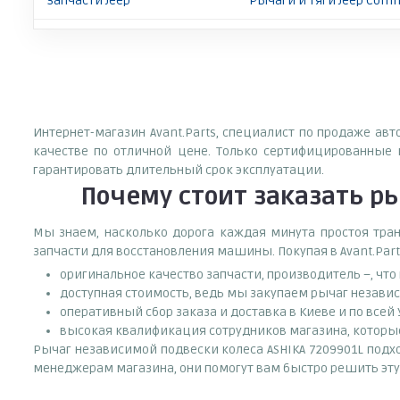
Запчасти Jeep
Рычаги и тяги Jeep Com
Интернет-магазин Avant.Parts, специалист по продаже ав
качестве по отличной цене. Только сертифицированные 
гарантировать длительный срок эксплуатации.
Почему
стоит
заказать
ры
Мы знаем, насколько дорога каждая минута простоя тран
запчасти для восстановления машины. Покупая в Avant.Part
оригинальное качество запчасти, производитель –, чт
доступная стоимость, ведь мы закупаем рычаг незави
оперативный сбор заказа и доставка в Киеве и по всей
высокая квалификация сотрудников магазина, которые 
Рычаг независимой подвески колеса ASHIKA 7209901L подхо
менеджерам магазина, они помогут вам быстро решить эту