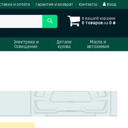
ставка и оплата
Гарантия и возврат
Контакты
Вход
В вашей корзине
0 товаров
на
0 ₴
Электрика и
Детали
Масла и
Освещение
кузова
автохимия