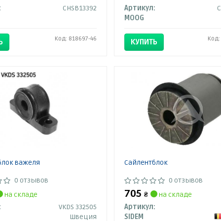
:
CHSB13392
Артикул:
C
MOOG
Код: 818697-46
Код:
Ь
КУПИТЬ
блок важеля
Сайлентблок
0 отзывов
0 отзывов
705
на складе
₴
на складе
:
VKDS 332505
Артикул:
Швеция
SIDEM