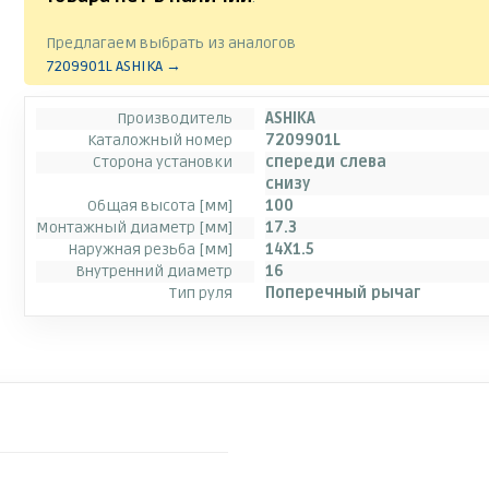
Предлагаем выбрать из аналогов
7209901L ASHIKA →
Производитель
ASHIKA
Каталожный номер
7209901L
Сторона установки
спереди слева
снизу
Общая высота [мм]
100
Монтажный диаметр [мм]
17.3
Наружная резьба [мм]
14X1.5
Внутренний диаметр
16
Тип руля
Поперечный рычаг