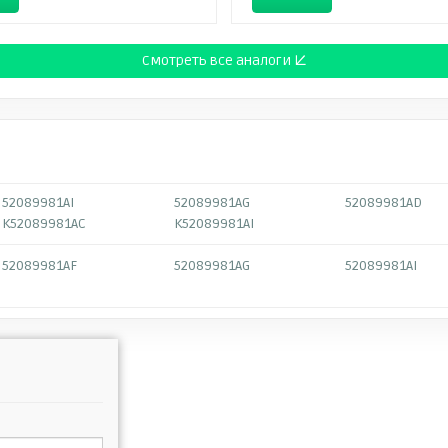
Смотреть все аналоги ↓
52089981AI
52089981AG
52089981AD
K52089981AC
K52089981AI
52089981AF
52089981AG
52089981AI