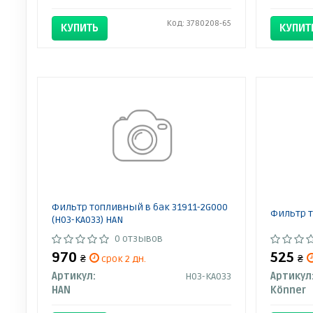
Код: 3780208-65
КУПИТЬ
КУПИТ
Фильтр топливный в бак 31911-2G000
Фильтр т
(H03-KA033) HAN
0 отзывов
970
525
₴
срок 2 дн.
₴
Артикул:
H03-KA033
Артикул
HAN
Könner