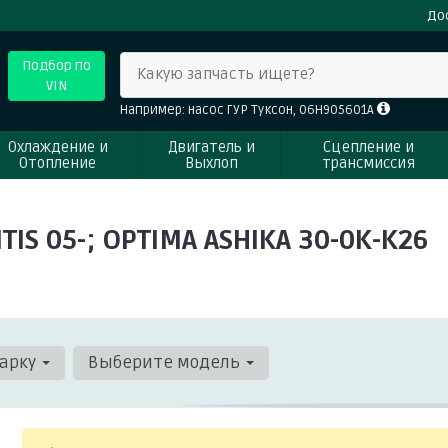
До
Подбор по
Какую запчасть ищете?
VIN
Например: насос ГУР Туксон, 06H905601A
Охлаждение и
Двигатель и
Сцепление и
Отопление
Выхлоп
трансмиссия
S 05-; OPTIMA ASHIKA 30-0K-K26
арку
Выберите модель