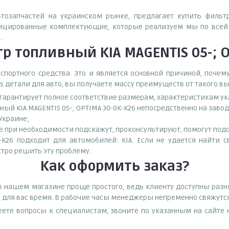
втозапчастей на украинском рынке, предлагает купить фильтр
фицированные комплектующие, которые реализуем мы по всей 
.
 топливный KIA MAGENTIS 05-; O
спортного средства. Это и является основной причиной, поч
s детали для авто, вы получаете массу преимуществ от такого в
о гарантирует полное соответствие размерам, характеристикам ук
ный KIA MAGENTIS 05-; OPTIMA 30-0K-K26 непосредственно на зав
 Украине;
при необходимости подскажут, проконсультируют, помогут подоб
-K26 подходит для автомобилей: KIA. Если не удается найти 
тро решить эту проблему.
Как оформить заказ?
A в нашем магазине проще простого, ведь клиенту доступны раз
е для вас время. В рабочие часы менеджеры непременно свяжутся
еете вопросы к специалистам, звоните по указанным на сайт