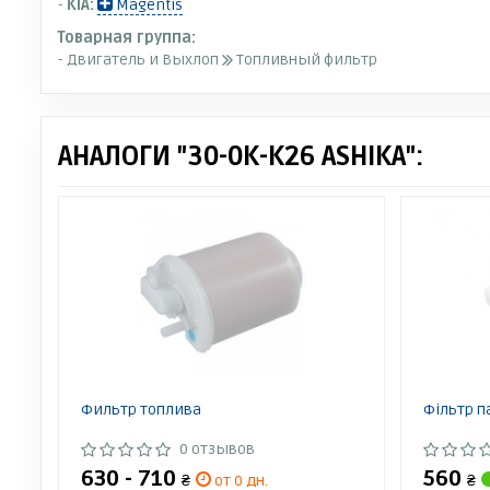
-
KIA:
Magentis
Товарная группа:
- Двигатель и Выхлоп
Топливный фильтр
АНАЛОГИ "30-0K-K26 ASHIKA":
Фильтр топлива
Фільтр 
0 отзывов
630 - 710
560
₴
от 0 дн.
₴