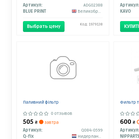
Артикул:
ADG02388
Артикул
BLUE PRINT
Великобритания
KAVO
Код: 1979138
Выбрать цену
КУПИТ
Паливний фільтр
Фильтр т
0 отзывов
505
600
₴
завтра
₴
Артикул:
Q084-0599
Артикул
Q-fix
Нидерланды
NIPPART