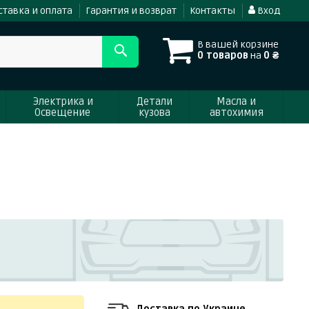
ставка и оплата
Гарантия и возврат
Контакты
Вход
В вашей корзине
0 товаров
на
0 ₴
Электрика и
Детали
Масла и
Освещение
кузова
автохимия