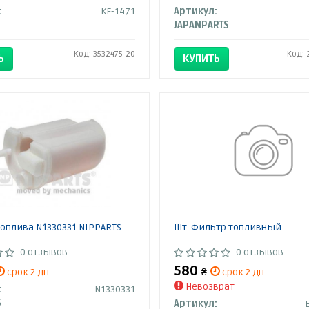
:
KF-1471
Артикул:
JAPANPARTS
Код: 3532475-20
Код: 
Ь
КУПИТЬ
оплива N1330331 NIPPARTS
Шт. Фильтр топливный
0 отзывов
0 отзывов
580
срок 2 дн.
₴
срок 2 дн.
Невозврат
:
N1330331
S
Артикул: