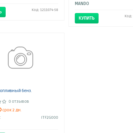
MANDO
Код: 1211074-58
Ь
Код:
КУПИТЬ
опливный бенз.
0 отзывов
срок 2 дн.
:
ITF2G000