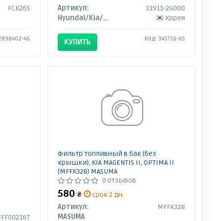
FCK26S
Артикул:
31911-2G000
Hyundai/Kia/Mobis
Корея
2898402-46
Код: 345718-65
КУПИТЬ
Фильтр топливный в бак (без
крышки), KIA MAGENTIS II, OPTIMA II
(MFFK328) MASUMA
0 отзывов
580
₴
срок 2 дн.
Артикул:
MFFK328
MASUMA
EFF00216T