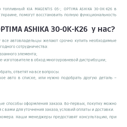
 топливный KIA MAGENTIS 05-; OPTIMA ASHIKA 30-0K-K26 в
Украине, помогут восстановить полную функциональность
PTIMA ASHIKA 30-0K-K26
у нас?
ему все автовладельцы желают срочно купить необходимые
ыгодного сотрудничества:
азанного элемента;
оде-изготовителе в обход многоуровневой дистрибуции;
рать, ответят на все вопросы.
свое авто в списке, или нужно подобрать другую деталь –
ные способы оформления заказа. Во-первых, покупку можно
 с вами для уточнения заказа, условий оплаты и доставки.
е номера. Наши менеджеры предоставят консультацию, при