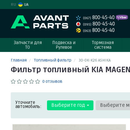
RU
UA
800-45-40
(067)
800-45-40
(095)
800-45-40
(063)
Запчасти для
Подвеска и
Тормозная
ТО
Рулевое
система
Главная
Топливный фильтр
30-0K-K26 ASHIKA
Фильтр топливный KIA MAGENTI
0 отзывов
Уточните
Выберите год
Выберите м
автомобиль: