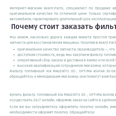
Интернет-магазин Avant.Parts, специалист по продаже а
оригинальном качестве по отличной цене. Только серти
автомобиля, гарантировать длительный срок эксплуатации
Почему
стоит
заказать
фильтр
Мы знаем, насколько дорога каждая минута простоя тран
запчасти для восстановления машины. Покупая в Avant.Part
оригинальное качество запчасти, производитель –, чт
доступная стоимость, ведь мы закупаем фильтр топлив
оперативный сбор заказа и доставка в Киеве и по всей
высокая квалификация сотрудников магазина, которые 
Фильтр топливный KIA MAGENTIS 05-; OPTIMA ASHIKA 30-0K
обращайтесь к менеджерам магазина, они помогут вам быс
Купить фильтр топливный KIA MAGENTIS 05-; OPTIMA ASHIK
осуществить 24/7 онлайн, оформив заказ на сайте в удобно
Если же вы затрудняетесь оформлять покупку онлайн, им
необходимости оформят покупку. Обращайтесь!