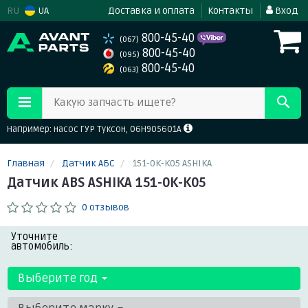
RU
UA
Доставка и оплата
Контакты
Вход
800-45-40
(067)
800-45-40
(095)
800-45-40
(063)
Какую запчасть ищете?
Например: насос ГУР Туксон, 06H905601A
Главная
Датчик АБС
151-0K-K05 ASHIKA
Датчик ABS ASHIKA 151-0K-K05
0 отзывов
Уточните
автомобиль:
Выберите год