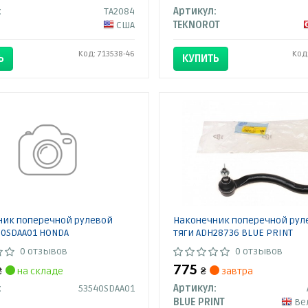
:
TA2084
Артикул:
США
TEKNOROT
Код: 713538-46
Код
Ь
КУПИТЬ
ник поперечной рулевой
Наконечник поперечной рул
40SDAA01 HONDA
тяги ADH28736 BLUE PRINT
0 отзывов
0 отзывов
775
₴
на складе
₴
завтра
:
53540SDAA01
Артикул:
BLUE PRINT
Вели