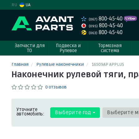
RU
UA
800-45-40
(067)
800-45-40
(095)
800-45-40
(063)
Запчасти для
Подвеска и
Тормозная
ТО
Рулевое
система
Главная
Рулевые наконечники
16509AP APPLUS
Наконечник рулевой тяги, пра
0 отзывов
Уточните
Выберите год
Выберите м
автомобиль: