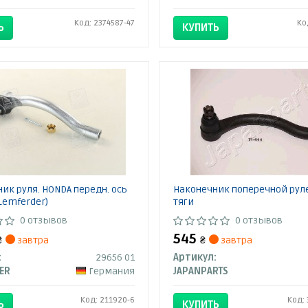
Код: 2374587-47
Ко
Ь
КУПИТЬ
ик руля. HONDA передн. ось
Наконечник поперечной рул
Lemferder)
тяги
0 отзывов
0 отзывов
545
₴
завтра
₴
завтра
:
29656 01
Артикул:
ER
Германия
JAPANPARTS
Код: 211920-6
Код:
Ь
КУПИТЬ