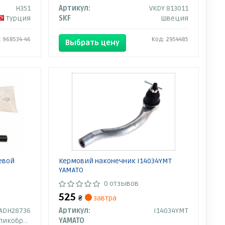
H351
Артикул:
VKDY 813011
Турция
SKF
Швеция
: 968534-46
Код: 2954485
Выбрать цену
евой
Кермовий наконечник I14034YMT
YAMATO
0 отзывов
525
₴
завтра
ADH28736
Артикул:
I14034YMT
кобритания
YAMATO