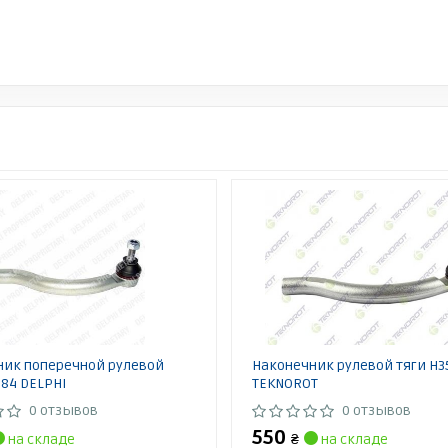
ник поперечной рулевой
Наконечник рулевой тяги H3
084 DELPHI
TEKNOROT
0 отзывов
0 отзывов
550
на складе
₴
на складе