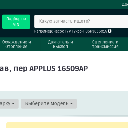
До
Подбор по
Какую запчасть ищете?
VIN
Например: насос ГУР Туксон, 06H905601A
Охлаждение и
Двигатель и
Сцепление и
Отопление
Выхлоп
трансмиссия
в, пер APPLUS 16509AP
арку
Выберите модель