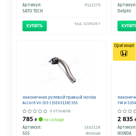
Артикул:
PS21179
Артикул
SATO TECH
Delphi
Код: 3219928-7
КУПИТЬ
КУПИТ
Оригинал
Наконечник рулевой правый Honda
Наконеч
Accord VII (03-) (SE6311R) 555
тяги 535
0 отзывов
785
2 835
₴
на складе
Артикул:
SE6311R
Артикул
555
Япония
HONDA