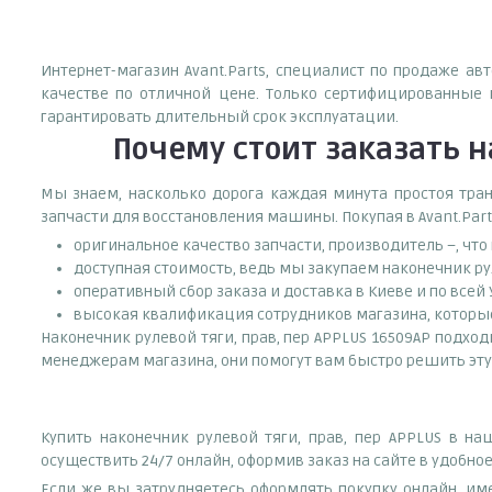
Интернет-магазин Avant.Parts, специалист по продаже ав
качестве по отличной цене. Только сертифицированные 
гарантировать длительный срок эксплуатации.
Почему
стоит
заказать
н
Мы знаем, насколько дорога каждая минута простоя тран
запчасти для восстановления машины. Покупая в Avant.Part
оригинальное качество запчасти, производитель –, чт
доступная стоимость, ведь мы закупаем наконечник ру
оперативный сбор заказа и доставка в Киеве и по всей
высокая квалификация сотрудников магазина, которые 
Наконечник рулевой тяги, прав, пер APPLUS 16509AP подход
менеджерам магазина, они помогут вам быстро решить эту
Купить наконечник рулевой тяги, прав, пер APPLUS в н
осуществить 24/7 онлайн, оформив заказ на сайте в удобно
Если же вы затрудняетесь оформлять покупку онлайн, им