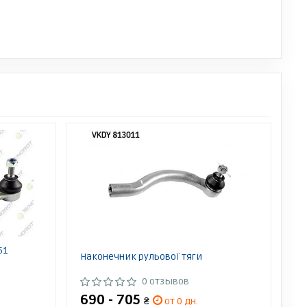
51
Наконечник рульової тяги
0 отзывов
690 - 705
₴
от 0 дн.