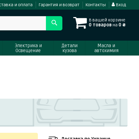
ставка и оплата
Гарантия и возврат
Контакты
Вход
В вашей корзине
0 товаров
на
0 ₴
Электрика и
Детали
Масла и
Освещение
кузова
автохимия