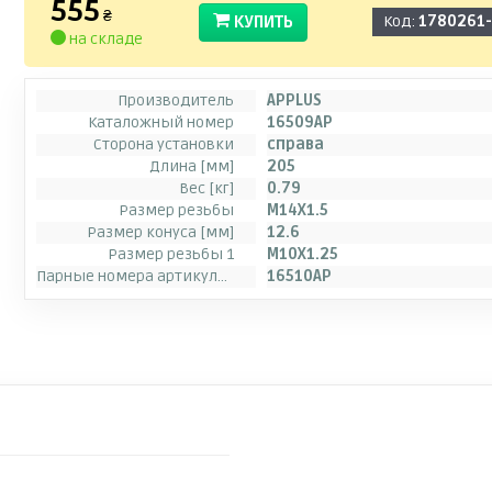
555
₴
КУПИТЬ
Код:
1780261
на складе
Производитель
APPLUS
Каталожный номер
16509AP
Сторона установки
справа
Длина [мм]
205
Вес [кг]
0.79
Размер резьбы
M14X1.5
Размер конуса [мм]
12.6
Размер резьбы 1
M10X1.25
Парные номера артикулов
16510AP