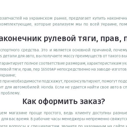
тозапчастей на украинском рынке, предлагает купить наконечни
комплектующие, которые реализуем мы по всей Украине, пом
аконечник рулевой тяги, прав, 
спортного средства. Это и является основной причиной, поч
s детали для авто, вы получаете массу преимуществ от такого в
о гарантирует полное соответствие размерам, характеристикам ук
левой тяги, прав, пер 16509AP непосредственно на заводе-изгот
 Украине;
при необходимости подскажут, проконсультируют, помогут подоб
ит для автомобилей: Honda. Если не удается найти свое авто в 
 проблему.
Как оформить заказ?
ашем магазине проще простого, ведь клиенту доступны разны
е для вас время. В рабочие часы менеджеры непременно свяжутся
еете вопросы к специалистам, звоните по указанным на сайт