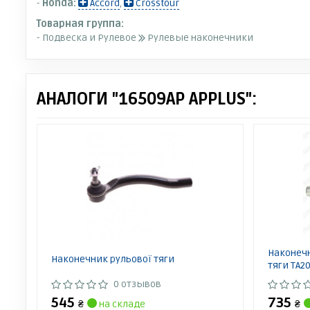
-
Honda:
Accord
,
Crosstour
Товарная группа:
- Подвеска и Рулевое
Рулевые наконечники
АНАЛОГИ "16509AP APPLUS":
Наконеч
Наконечник рульової тяги
тяги TA2
0 отзывов
545
735
₴
на складе
₴