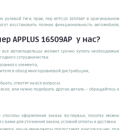
к рулевой тяги, прав, пер APPLUS 16509AP в оригинальном
огут восстановить полную функциональность автомобиля,
пер APPLUS 16509AP
у нас?
ему все автовладельцы желают срочно купить необходимые
ыгодного сотрудничества:
азанного элемента;
овителе в обход многоуровневой дистрибуции;
рать, ответят на все вопросы.
списке, или нужно подобрать другую деталь – обращайтесь к
е способы оформления заказа. Во-первых, покупку можно
 с вами для уточнения заказа, условий оплаты и доставки.
е номера. Наши менеджеры предоставят консультацию, при