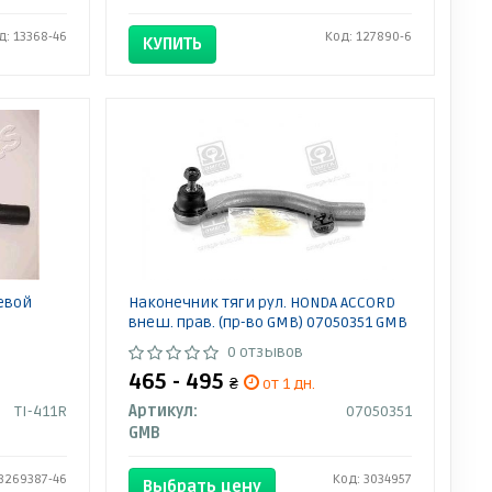
д: 13368-46
Код: 127890-6
КУПИТЬ
евой
Наконечник тяги рул. HONDA ACCORD
внеш. прав. (пр-во GMB) 07050351 GMB
0 отзывов
465 - 495
₴
от 1 дн.
TI-411R
Артикул:
07050351
GMB
 3269387-46
Код: 3034957
Выбрать цену