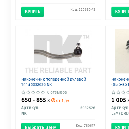
Код: 220680-43
КУПИТЬ
КУПИТ
Наконечник поперечной рулевой
Наконечн
тяги 5032626 NK
(Выр-во 
0 отзывов
650 - 855
1 005
₴
от 1 дн.
Артикул:
5032626
Артикул
NK
LEMFORD
Код: 780677
Выбрать цену
КУПИТ