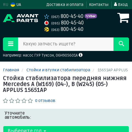
RU
UA
Доставка и оплата
Контакты
Вход
800-45-40
(067)
800-45-40
(095)
800-45-40
(063)
Какую запчасть ищете?
Например: насос ГУР Туксон, 06H905601A
Главная
Стойки и втулки стабилизатора
15651AP APPLUS
Стойка стабилизатора передняя нижняя
Mercedes A (W169) (04-), B (W245) (05-)
APPLUS 15651AP
0 отзывов
Уточните
автомобиль:
Выберите год