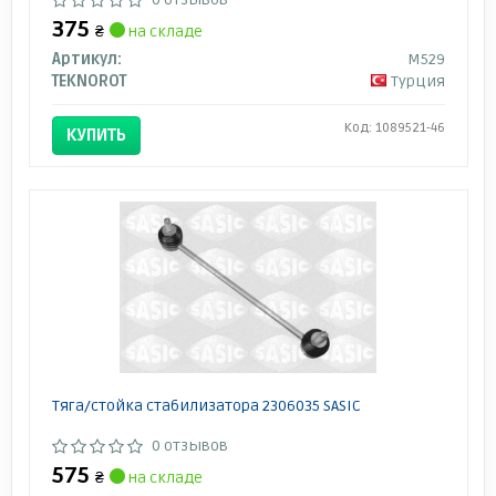
375
₴
на складе
Артикул:
M529
TEKNOROT
Турция
Код: 1089521-46
КУПИТЬ
Тяга/стойка стабилизатора 2306035 SASIC
0 отзывов
575
₴
на складе