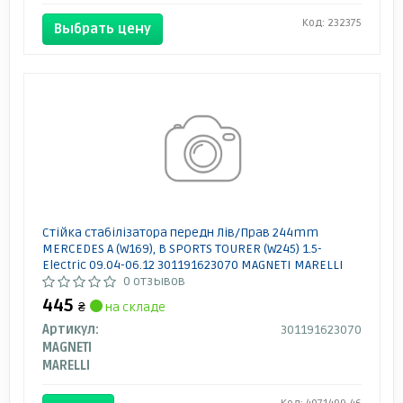
Код: 232375
Выбрать цену
Стійка стабілізатора передн Лів/Прав 244mm
MERCEDES A (W169), B SPORTS TOURER (W245) 1.5-
Electric 09.04-06.12 301191623070 MAGNETI MARELLI
0 отзывов
445
₴
на складе
Артикул:
301191623070
MAGNETI
MARELLI