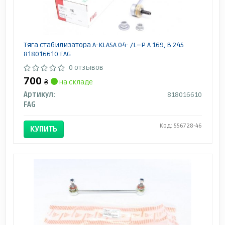
Тяга стабилизатора A-KLASA 04- /L=P A 169, B 245
818016610 FAG
0 отзывов
700
₴
на складе
Артикул:
818016610
FAG
Код: 556728-46
КУПИТЬ