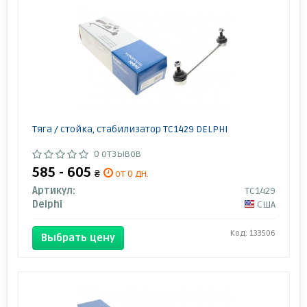
Тяга / стойка, стабилизатор TC1429 DELPHI
0 отзывов
585 - 605
₴
от 0 дн.
Артикул:
TC1429
Delphi
США
Код: 133506
Выбрать цену