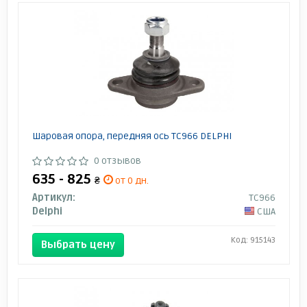
Шаровая опора, передняя ось TC966 DELPHI
0 отзывов
635 - 825
₴
от 0 дн.
Артикул:
TC966
Delphi
США
Код: 915143
Выбрать цену