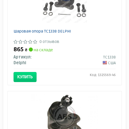
Шаровая опора TC1338 DELPHI
0 отзывов
865
₴
на складе
Артикул:
TC1338
Delphi
США
Код: 1325569-46
КУПИТЬ